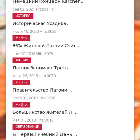
Немецкий Концерн Kärcher…
сен 02, 2021
Hits:
3114
ИСТОРИЯ
Историческая Усадьба …
июль 10, 2020
Hits:
3082
ЖИЗНЬ
86% Жителей Латвии Счит…
янв 07, 2018
Hits:
3079
ЛАТВИЯ
Латвия Занимает Треть…
март 25, 2018
Hits:
3078
ЖИЗНЬ
Правительство Латвии …
нояб 01, 2018
Hits:
3026
ЖИЗНЬ
Большинство Жителей Л…
мая 01, 2018
Hits:
3016
ОБРАЗОВАНИЕ
В Первый Учебный День …