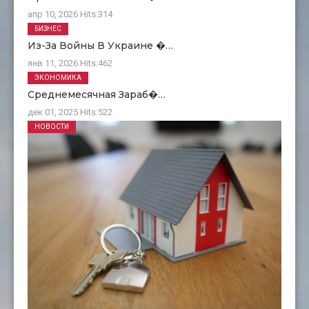
апр 10, 2026
Hits:
314
БИЗНЕС
Из-За Войны В Украине �…
янв 11, 2026
Hits:
462
ЭКОНОМИКА
Среднемесячная Зараб�…
дек 01, 2025
Hits:
522
НОВОСТИ