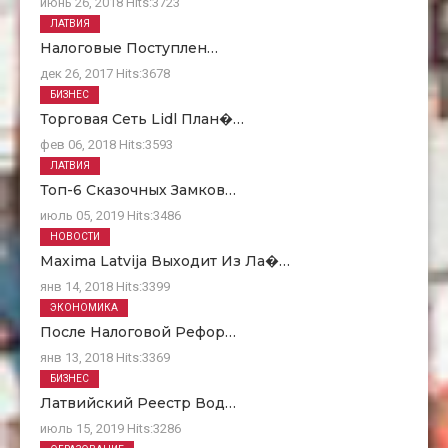
июнь 26, 2018
Hits:
3723
ЛАТВИЯ
Налоговые Поступлен…
дек 26, 2017
Hits:
3678
БИЗНЕС
Торговая Сеть Lidl План�…
фев 06, 2018
Hits:
3593
ЛАТВИЯ
Топ-6 Сказочных Замков…
июль 05, 2019
Hits:
3486
НОВОСТИ
Maxima Latvija Выходит Из Ла�…
янв 14, 2018
Hits:
3399
ЭКОНОМИКА
После Налоговой Рефор…
янв 13, 2018
Hits:
3369
БИЗНЕС
Латвийский Реестр Вод…
июль 15, 2019
Hits:
3286