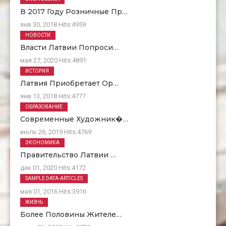
В 2017 Году Розничные Пр…
янв 30, 2018
Hits:
4959
НОВОСТИ
Власти Латвии Попроси…
мая 27, 2020
Hits:
4891
ИСТОРИЯ
Латвия Приобретает Ор…
янв 13, 2018
Hits:
4777
ОБРАЗОВАНИЕ
Современные Художник�…
июль 26, 2019
Hits:
4769
ЭКОНОМИКА
Правительство Латвии …
дек 01, 2020
Hits:
4172
О Нас
SAMPLE DATA-ARTICLES
мая 01, 2016
Hits:
3916
ЖИЗНЬ
Более Половины Жителе…