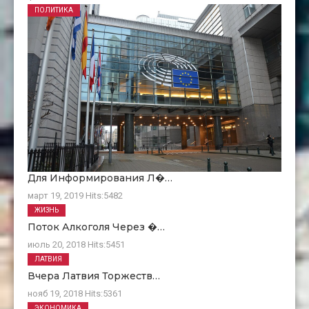
ПОЛИТИКА
Для Информирования Л�…
март 19, 2019
Hits:
5482
ЖИЗНЬ
Поток Алкоголя Через �…
июль 20, 2018
Hits:
5451
ЛАТВИЯ
Вчера Латвия Торжеств…
нояб 19, 2018
Hits:
5361
ЭКОНОМИКА