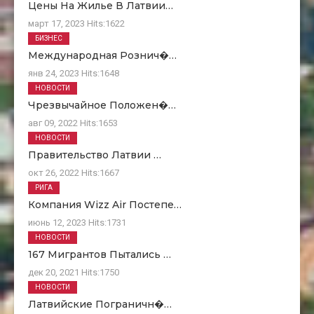
Цены На Жилье В Латвии…
март 17, 2023
Hits:
1622
БИЗНЕС
Международная Рознич�…
янв 24, 2023
Hits:
1648
НОВОСТИ
Чрезвычайное Положен�…
авг 09, 2022
Hits:
1653
НОВОСТИ
Правительство Латвии …
окт 26, 2022
Hits:
1667
РИГА
Компания Wizz Air Постепе…
июнь 12, 2023
Hits:
1731
НОВОСТИ
167 Мигрантов Пытались …
дек 20, 2021
Hits:
1750
НОВОСТИ
Латвийские Пограничн�…