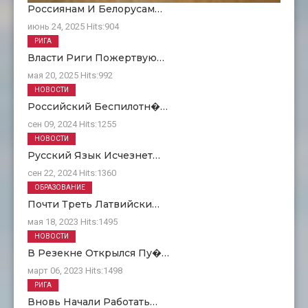
Россиянам И Белорусам…
июнь 24, 2025
Hits:
904
РИГА
Власти Риги Пожертвую…
мая 20, 2025
Hits:
992
НОВОСТИ
Российский Беспилотн�…
сен 09, 2024
Hits:
1255
НОВОСТИ
Русский Язык Исчезнет…
сен 22, 2024
Hits:
1360
ОБРАЗОВАНИЕ
Почти Треть Латвийски…
мая 18, 2023
Hits:
1495
НОВОСТИ
В Резекне Открылся Пу�…
март 06, 2023
Hits:
1498
РИГА
Вновь Начали Работать…