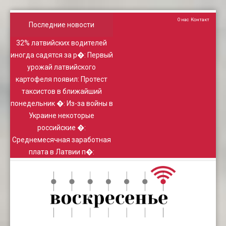
О нас
Контакт
Последние новости
32% латвийских водителей
иногда садятся за р�
:
Первый
урожай латвийского
картофеля появил
:
Протест
таксистов в ближайший
понедельник �
:
Из-за войны в
Украине некоторые
российские �
:
Среднемесячная заработная
плата в Латвии п�
: