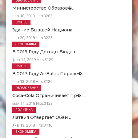
ОБРАЗОВАНИЕ
Министерство Образов�…
апр 18, 2019
Hits:
3282
БИЗНЕС
Здание Бывшей Национа…
янв 20, 2018
Hits:
3225
ЭКОНОМИКА
В 2019 Году Доходы Бюдже…
фев 14, 2019
Hits:
3129
БИЗНЕС
В 2017 Году AirBaltic Переве�…
янв 13, 2018
Hits:
3126
ОБРАЗОВАНИЕ
Coca-Cola Ограничивает Пр�…
мая 11, 2018
Hits:
3123
ПОЛИТИКА
Латвия Отвергает Обви…
янв 13, 2018
Hits:
3116
ЭКОНОМИКА