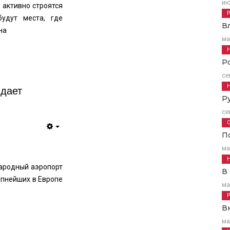
ию
 активно строятся
удут места, где
В
на
ма
Р
се
идает
Р
се
Empty
П
ма
народный аэропорт
В
рупнейших в Европе
ма
В
ма