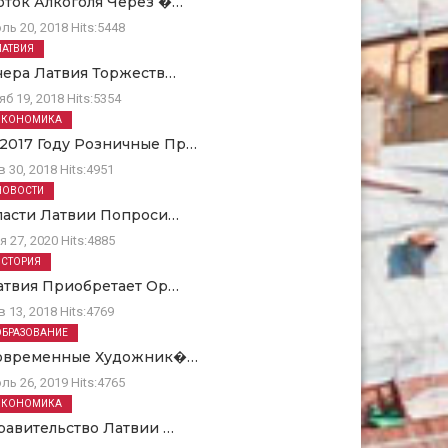
оток Алкоголя Через �…
ль 20, 2018
Hits:
5448
ЛАТВИЯ
чера Латвия Торжеств…
яб 19, 2018
Hits:
5354
ЭКОНОМИКА
 2017 Году Розничные Пр…
в 30, 2018
Hits:
4951
НОВОСТИ
ласти Латвии Попроси…
я 27, 2020
Hits:
4885
ИСТОРИЯ
атвия Приобретает Ор…
в 13, 2018
Hits:
4769
ОБРАЗОВАНИЕ
овременные Художник�…
ль 26, 2019
Hits:
4765
ЭКОНОМИКА
равительство Латвии …