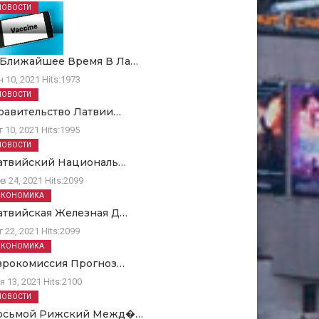
НОВОСТИ
 Ближайшее Время В Ла…
н 10, 2021
Hits:
1973
НОВОСТИ
равительство Латвии…
г 10, 2021
Hits:
1995
НОВОСТИ
атвийский Националь…
в 24, 2021
Hits:
2099
ЭКОНОМИКА
атвийская Железная Д…
г 22, 2021
Hits:
2099
ЭКОНОМИКА
врокомиссия Прогноз…
я 13, 2021
Hits:
2100
НОВОСТИ
осьмой Рижский Межд�…