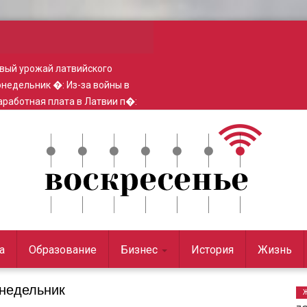
вый урожай латвийского
понедельник �
:
Из-за войны в
работная плата в Латвии п�
:
а
Образование
Бизнес
История
Жизнь
онедельник