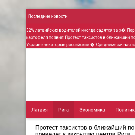
Последние новости
32% латвийских водителей иногда садятся за р�
:
Пер
картофеля появил
:
Протест таксистов в ближайший 
Украине некоторые российские �
:
Среднемесячная за
Латвия
Рига
Экономика
Политик
Протест таксистов в ближайший п
приведет к закрытию центра Риги