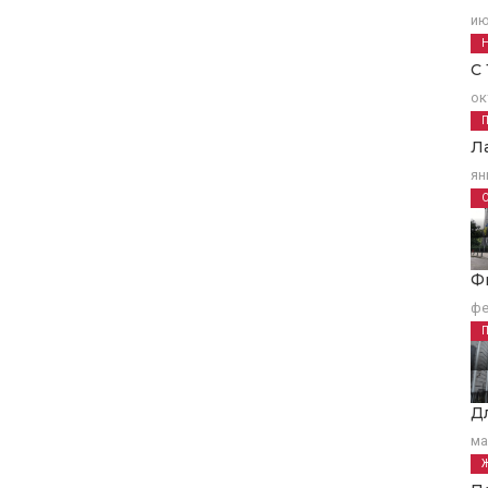
ию
С
ок
Л
ян
Ф
фе
Д
ма