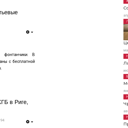
С
тьевые
ап
Empty
Ц
ма
е фонтанчики. В
раны с бесплатной
Л
.
ию
М
ян
ГБ в Риге,
Ч
ав
394
П
Empty