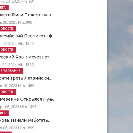
нь 24, 2025
Hits:
901
РИГА
ласти Риги Пожертвую…
я 20, 2025
Hits:
990
НОВОСТИ
оссийский Беспилотн�…
н 09, 2024
Hits:
1249
НОВОСТИ
усский Язык Исчезнет…
н 22, 2024
Hits:
1355
ОБРАЗОВАНИЕ
очти Треть Латвийски…
я 18, 2023
Hits:
1489
НОВОСТИ
 Резекне Открылся Пу�…
рт 06, 2023
Hits:
1495
РИГА
новь Начали Работать…
я 05, 2023
Hits:
1599