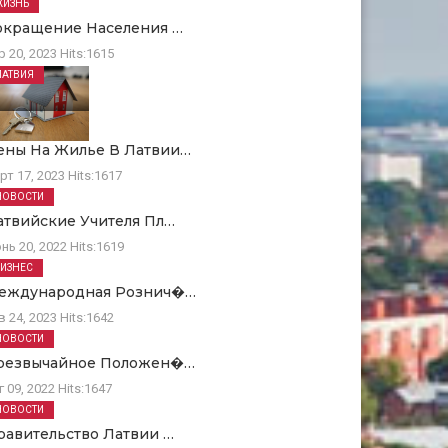
ЖИЗНЬ
окращение Населения …
р 20, 2023
Hits:
1615
ЛАТВИЯ
ены На Жилье В Латвии…
рт 17, 2023
Hits:
1617
НОВОСТИ
атвийские Учителя Пл…
нь 20, 2022
Hits:
1619
БИЗНЕС
еждународная Рознич�…
в 24, 2023
Hits:
1642
НОВОСТИ
резвычайное Положен�…
г 09, 2022
Hits:
1647
НОВОСТИ
равительство Латвии …