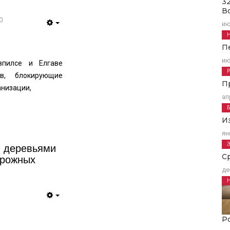
3
В
0
ию
Empty
П
ию
впилсе и Елгаве
ов, блокирующие
П
анизации,
ап
И
ян
0 деревьями
орожных
С
де
Empty
Р