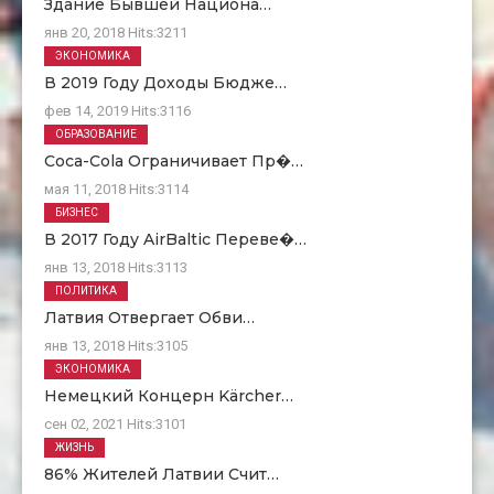
Здание Бывшей Национа…
янв 20, 2018
Hits:
3211
ЭКОНОМИКА
В 2019 Году Доходы Бюдже…
фев 14, 2019
Hits:
3116
ОБРАЗОВАНИЕ
Coca-Cola Ограничивает Пр�…
мая 11, 2018
Hits:
3114
БИЗНЕС
В 2017 Году AirBaltic Переве�…
янв 13, 2018
Hits:
3113
ПОЛИТИКА
Латвия Отвергает Обви…
янв 13, 2018
Hits:
3105
ЭКОНОМИКА
Немецкий Концерн Kärcher…
сен 02, 2021
Hits:
3101
ЖИЗНЬ
86% Жителей Латвии Счит…