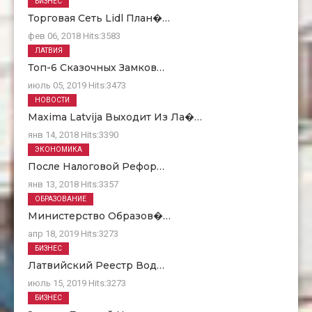
БИЗНЕС
Торговая Сеть Lidl План�…
фев 06, 2018
Hits:
3583
ЛАТВИЯ
Топ-6 Сказочных Замков…
июль 05, 2019
Hits:
3473
НОВОСТИ
Maxima Latvija Выходит Из Ла�…
янв 14, 2018
Hits:
3390
ЭКОНОМИКА
После Налоговой Рефор…
янв 13, 2018
Hits:
3357
ОБРАЗОВАНИЕ
Министерство Образов�…
апр 18, 2019
Hits:
3273
БИЗНЕС
Латвийский Реестр Вод…
июль 15, 2019
Hits:
3273
БИЗНЕС