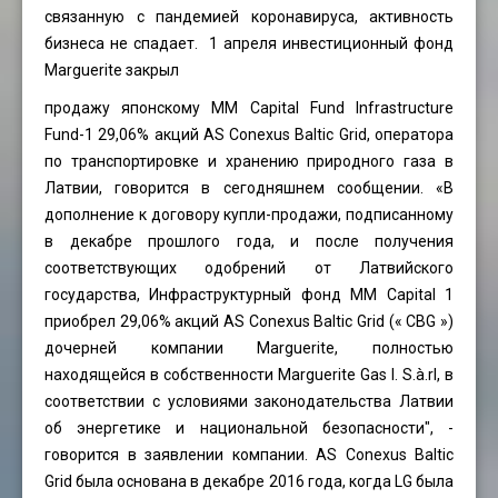
связанную с пандемией коронавируса, активность
бизнеса не спадает. 1 апреля инвестиционный фонд
Marguerite закрыл
продажу японскому MM Capital Fund Infrastructure
Fund-1 29,06% акций AS Conexus Baltic Grid, оператора
по транспортировке и хранению природного газа в
Латвии, говорится в сегодняшнем сообщении. «В
дополнение к договору купли-продажи, подписанному
в декабре прошлого года, и после получения
соответствующих одобрений от Латвийского
государства, Инфраструктурный фонд MM Capital 1
приобрел 29,06% акций AS Conexus Baltic Grid (« CBG »)
дочерней компании Marguerite, полностью
находящейся в собственности Marguerite Gas I. S.à.rl, в
соответствии с условиями законодательства Латвии
об энергетике и национальной безопасности", -
говорится в заявлении компании. AS Conexus Baltic
Grid была основана в декабре 2016 года, когда LG была