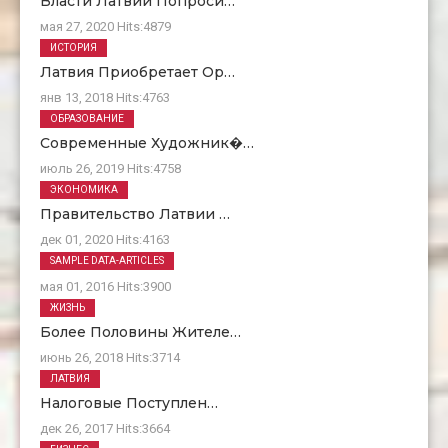
Власти Латвии Попроси…
мая 27, 2020
Hits:
4879
ИСТОРИЯ
Латвия Приобретает Ор…
янв 13, 2018
Hits:
4763
ОБРАЗОВАНИЕ
Современные Художник�…
июль 26, 2019
Hits:
4758
ЭКОНОМИКА
Правительство Латвии …
дек 01, 2020
Hits:
4163
О Нас
SAMPLE DATA-ARTICLES
мая 01, 2016
Hits:
3900
ЖИЗНЬ
Более Половины Жителе…
июнь 26, 2018
Hits:
3714
ЛАТВИЯ
Налоговые Поступлен…
дек 26, 2017
Hits:
3664