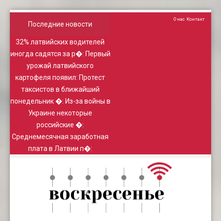
О нас
Контакт
Последние новости
32% латвийских водителей
иногда садятся за р�
:
Первый
урожай латвийского
картофеля появил
:
Протест
таксистов в ближайший
понедельник �
:
Из-за войны в
Украине некоторые
российские �
:
Среднемесячная заработная
плата в Латвии п�
: