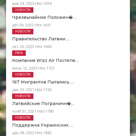
янв 24, 2023
Hits:
1639
НОВОСТИ
Чрезвычайное Положен�…
авг 09, 2022
Hits:
1641
НОВОСТИ
Правительство Латвии …
окт 26, 2022
Hits:
1660
РИГА
Компания Wizz Air Постепе…
июнь 12, 2023
Hits:
1722
НОВОСТИ
167 Мигрантов Пытались …
дек 20, 2021
Hits:
1743
НОВОСТИ
Латвийские Пограничн�…
нояб 01, 2021
Hits:
1783
НОВОСТИ
Поддержка Украинских …
дек 08, 2022
Hits:
1842