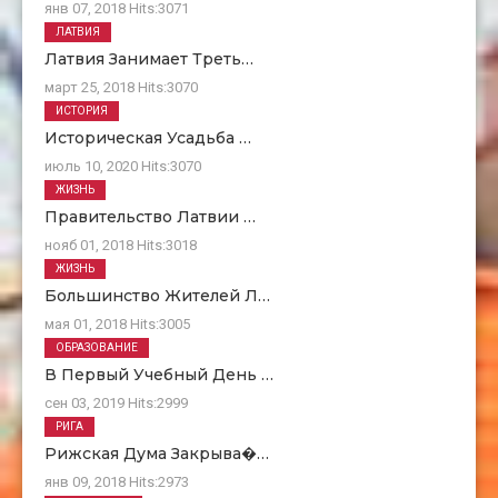
янв 07, 2018
Hits:
3071
ЛАТВИЯ
Латвия Занимает Треть…
март 25, 2018
Hits:
3070
ИСТОРИЯ
Историческая Усадьба …
июль 10, 2020
Hits:
3070
ЖИЗНЬ
Правительство Латвии …
нояб 01, 2018
Hits:
3018
ЖИЗНЬ
Большинство Жителей Л…
мая 01, 2018
Hits:
3005
ОБРАЗОВАНИЕ
В Первый Учебный День …
сен 03, 2019
Hits:
2999
РИГА
Рижская Дума Закрыва�…
янв 09, 2018
Hits:
2973