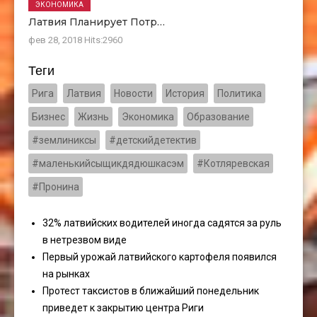
ЭКОНОМИКА
Латвия Планирует Потр…
фев 28, 2018
Hits:
2960
Теги
Рига
Латвия
Новости
История
Политика
Бизнес
Жизнь
Экономика
Образование
#землиниксы
#детскийдетектив
#маленькийсыщикдядюшкасэм
#Котляревская
#Пронина
32% латвийских водителей иногда садятся за руль
в нетрезвом виде
Первый урожай латвийского картофеля появился
на рынках
Протест таксистов в ближайший понедельник
приведет к закрытию центра Риги