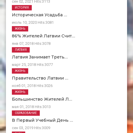
сен 02, 2021
Hits:
3113
ИСТОРИЯ
Историческая Усадьба …
июль 10, 2020
Hits:
3081
ЖИЗНЬ
86% Жителей Латвии Счит…
янв 07, 2018
Hits:
3078
ЛАТВИЯ
Латвия Занимает Треть…
март 25, 2018
Hits:
3077
ЖИЗНЬ
Правительство Латвии …
нояб 01, 2018
Hits:
3026
ЖИЗНЬ
Большинство Жителей Л…
мая 01, 2018
Hits:
3013
ОБРАЗОВАНИЕ
В Первый Учебный День …
сен 03, 2019
Hits:
3009