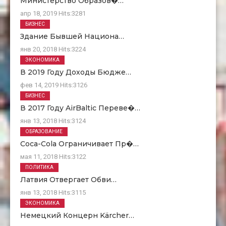
Министерство Образов�…
апр 18, 2019
Hits:
3281
БИЗНЕС
Здание Бывшей Национа…
янв 20, 2018
Hits:
3224
ЭКОНОМИКА
В 2019 Году Доходы Бюдже…
фев 14, 2019
Hits:
3126
БИЗНЕС
В 2017 Году AirBaltic Переве�…
янв 13, 2018
Hits:
3124
ОБРАЗОВАНИЕ
Coca-Cola Ограничивает Пр�…
мая 11, 2018
Hits:
3122
ПОЛИТИКА
Латвия Отвергает Обви…
янв 13, 2018
Hits:
3115
ЭКОНОМИКА
Немецкий Концерн Kärcher…