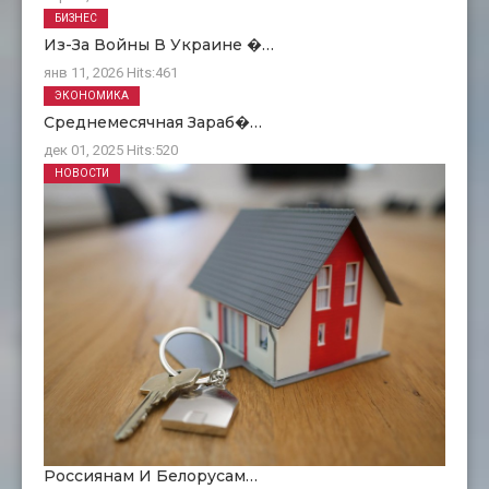
БИЗНЕС
Из-За Войны В Украине �…
янв 11, 2026
Hits:
461
ЭКОНОМИКА
Среднемесячная Зараб�…
дек 01, 2025
Hits:
520
НОВОСТИ
Россиянам И Белорусам…