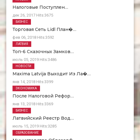
Налоговые Поступлен…
дек 26, 2017
Hits:
3675
БИЗНЕС
Торговая Сеть Lidl План�…
фев 06, 2018
Hits:
3592
ЛАТВИЯ
Топ-6 Сказочных Замков…
июль 05, 2019
Hits:
3486
НОВОСТИ
Maxima Latvija Выходит Из Ла�…
янв 14, 2018
Hits:
3399
ЭКОНОМИКА
После Налоговой Рефор…
янв 13, 2018
Hits:
3369
БИЗНЕС
Латвийский Реестр Вод…
июль 15, 2019
Hits:
3285
ОБРАЗОВАНИЕ