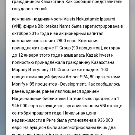
гражданином Казахстана. Kак сообщил представитель
государственной
компании недвижимости Valsts Nekustamie Ipasumi
(VNI), фирма Bibliotekas Nams была зарегистрирована в
октябре 2016 года и её акционерный капитал
компании составляет 2800 евро. Компания
принадлежит фирме IT Group (90 процентов), которая
до 12 января этого года называлась Kazak Invest и
полностью принадлежала гражданину Казахстана
Маралу Итегулову. ITG Group также владеет 100
процентами акций фирмы Amber SPA, 80 процентами -
Monify и 85 процентов - Development. Как сообщалось
ранее, здание, ранее являющееся зданием
Национальной библиотеки Латвии было продано за 1
946 000 евро на аукционе, организованном VNI в конце
сентября прошлого года. Начальная цена
недвижимости в Риге была установлена ​​в 936 000
евро. На аукцион были зарегистрированы лишь два
участника торгов. На предыдущих аукционах