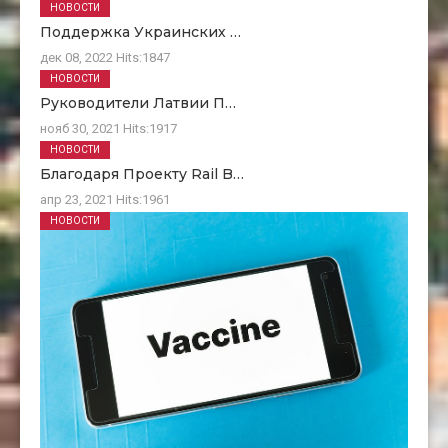
НОВОСТИ
Поддержка Украинских …
дек 08, 2022
Hits:
1847
НОВОСТИ
Руководители Латвии П…
нояб 30, 2021
Hits:
1917
НОВОСТИ
Благодаря Проекту Rail B…
апр 23, 2021
Hits:
1961
НОВОСТИ