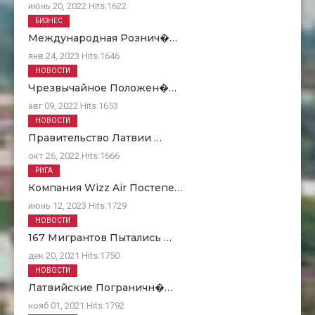
июнь 20, 2022
Hits:
1622
БИЗНЕС
Международная Рознич�…
янв 24, 2023
Hits:
1646
НОВОСТИ
Чрезвычайное Положен�…
авг 09, 2022
Hits:
1653
НОВОСТИ
Правительство Латвии …
окт 26, 2022
Hits:
1666
РИГА
Компания Wizz Air Постепе…
июнь 12, 2023
Hits:
1729
НОВОСТИ
167 Мигрантов Пытались …
дек 20, 2021
Hits:
1750
НОВОСТИ
Латвийские Пограничн�…
нояб 01, 2021
Hits:
1792