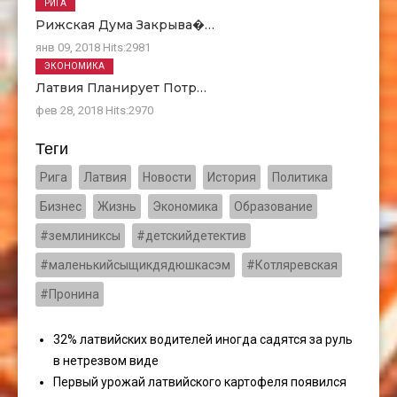
РИГА
Рижская Дума Закрыва�…
янв 09, 2018
Hits:
2981
ЭКОНОМИКА
Латвия Планирует Потр…
фев 28, 2018
Hits:
2970
Теги
Рига
Латвия
Новости
История
Политика
Бизнес
Жизнь
Экономика
Образование
#землиниксы
#детскийдетектив
#маленькийсыщикдядюшкасэм
#Котляревская
#Пронина
32% латвийских водителей иногда садятся за руль
в нетрезвом виде
Первый урожай латвийского картофеля появился