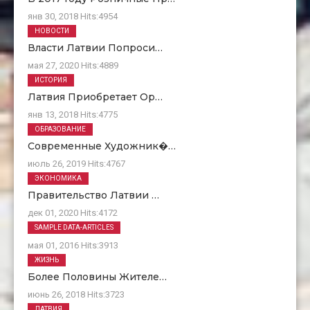
янв 30, 2018
Hits:
4954
НОВОСТИ
Власти Латвии Попроси…
мая 27, 2020
Hits:
4889
ИСТОРИЯ
Латвия Приобретает Ор…
янв 13, 2018
Hits:
4775
ОБРАЗОВАНИЕ
Современные Художник�…
июль 26, 2019
Hits:
4767
ЭКОНОМИКА
Правительство Латвии …
дек 01, 2020
Hits:
4172
О Нас
SAMPLE DATA-ARTICLES
мая 01, 2016
Hits:
3913
ЖИЗНЬ
Более Половины Жителе…
июнь 26, 2018
Hits:
3723
ЛАТВИЯ