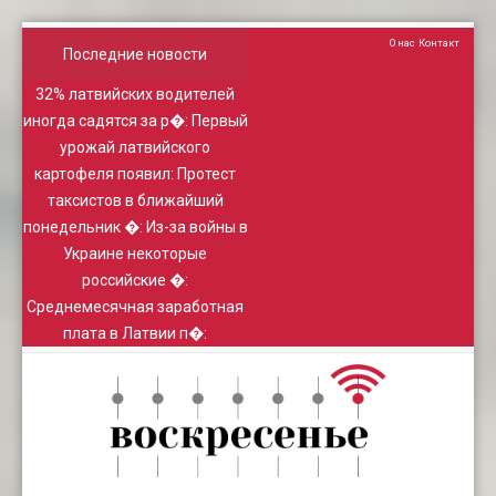
О нас
Контакт
Последние новости
32% латвийских водителей
иногда садятся за р�
:
Первый
урожай латвийского
картофеля появил
:
Протест
таксистов в ближайший
понедельник �
:
Из-за войны в
Украине некоторые
российские �
:
Среднемесячная заработная
плата в Латвии п�
: