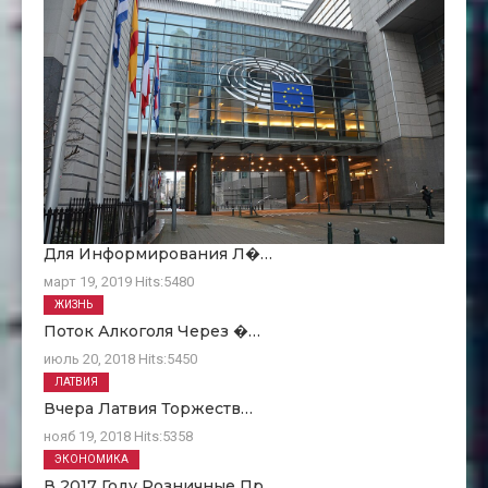
Для Информирования Л�…
март 19, 2019
Hits:
5480
ЖИЗНЬ
Поток Алкоголя Через �…
июль 20, 2018
Hits:
5450
ЛАТВИЯ
Вчера Латвия Торжеств…
нояб 19, 2018
Hits:
5358
ЭКОНОМИКА
В 2017 Году Розничные Пр…