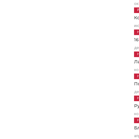
ок
К
ию
1
де
Л
но
П
де
Р
но
Б
ап