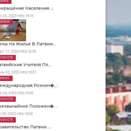
ЖИЗНЬ
окращение Населения …
р 20, 2023
Hits:
1616
ЛАТВИЯ
ены На Жилье В Латвии…
рт 17, 2023
Hits:
1618
НОВОСТИ
атвийские Учителя Пл…
нь 20, 2022
Hits:
1621
БИЗНЕС
еждународная Рознич�…
в 24, 2023
Hits:
1643
НОВОСТИ
резвычайное Положен�…
г 09, 2022
Hits:
1650
НОВОСТИ
равительство Латвии …