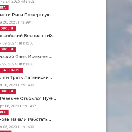
нь 24, 2025
Hits:
902
РИГА
ласти Риги Пожертвую…
я 20, 2025
Hits:
991
НОВОСТИ
оссийский Беспилотн�…
н 09, 2024
Hits:
1250
НОВОСТИ
усский Язык Исчезнет…
н 22, 2024
Hits:
1356
ОБРАЗОВАНИЕ
очти Треть Латвийски…
я 18, 2023
Hits:
1490
НОВОСТИ
 Резекне Открылся Пу�…
рт 06, 2023
Hits:
1497
РИГА
новь Начали Работать…
я 05, 2023
Hits:
1600