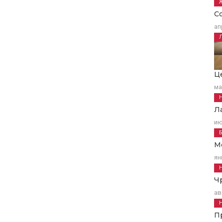
С
ап
Ц
ма
Л
ию
М
ян
Ч
ав
П