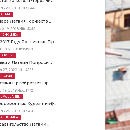
оток Алкоголя Через �…
ль 20, 2018
Hits:
5449
ЛАТВИЯ
чера Латвия Торжеств…
яб 19, 2018
Hits:
5355
ЭКОНОМИКА
 2017 Году Розничные Пр…
в 30, 2018
Hits:
4953
НОВОСТИ
ласти Латвии Попроси…
я 27, 2020
Hits:
4886
ИСТОРИЯ
атвия Приобретает Ор…
в 13, 2018
Hits:
4772
ОБРАЗОВАНИЕ
овременные Художник�…
ль 26, 2019
Hits:
4766
ЭКОНОМИКА
равительство Латвии …