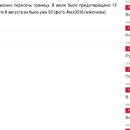
ию
аконно пересечь границу. В июле было предотвращено 13
о 8 августа их было уже 50 (фото-
Alex3036
/wikimedia).
В
ма
Р
се
Р
се
П
ма
В
ма
В
ма