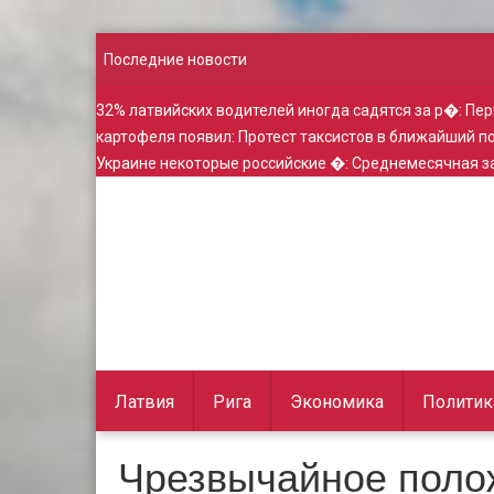
Последние новости
32% латвийских водителей иногда садятся за р�
:
Пер
картофеля появил
:
Протест таксистов в ближайший 
Украине некоторые российские �
:
Среднемесячная за
Латвия
Рига
Экономика
Политик
Чрезвычайное полож