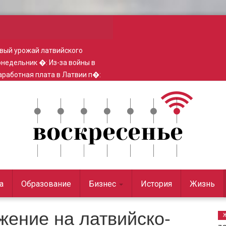
вый урожай латвийского
понедельник �
:
Из-за войны в
работная плата в Латвии п�
:
а
Образование
Бизнес
История
Жизнь
ение на латвийско-