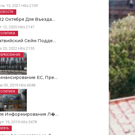
ль 15, 2021
Hits:
2109
НОВОСТИ
 12 Октября Для Въезда…
т 12, 2020
Hits:
2147
ПОЛИТИКА
атвийский Сейм Подде…
в 20, 2022
Hits:
2155
ОБРАЗОВАНИЕ
инансирование ЕC, Пре…
в 03, 2019
Hits:
6048
ПОЛИТИКА
ля Информирования Л�…
рт 19, 2019
Hits:
5478
ЖИЗНЬ