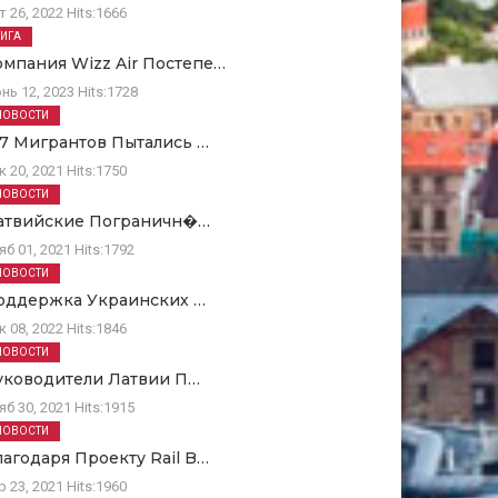
т 26, 2022
Hits:
1666
РИГА
омпания Wizz Air Постепе…
нь 12, 2023
Hits:
1728
НОВОСТИ
67 Мигрантов Пытались …
к 20, 2021
Hits:
1750
НОВОСТИ
атвийские Пограничн�…
яб 01, 2021
Hits:
1792
НОВОСТИ
оддержка Украинских …
к 08, 2022
Hits:
1846
НОВОСТИ
уководители Латвии П…
яб 30, 2021
Hits:
1915
НОВОСТИ
лагодаря Проекту Rail B…
р 23, 2021
Hits:
1960