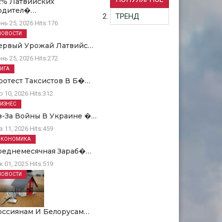
2% Латвийских
одител�…
ТРЕНД
нь 25, 2026
Hits:
176
НОВОСТИ
ервый Урожай Латвийс…
нь 25, 2026
Hits:
272
РИГА
ротест Таксистов В Б�…
р 10, 2026
Hits:
312
БИЗНЕС
з-За Войны В Украине �…
в 11, 2026
Hits:
459
ЭКОНОМИКА
реднемесячная Зараб�…
к 01, 2025
Hits:
519
НОВОСТИ
оссиянам И Белорусам…