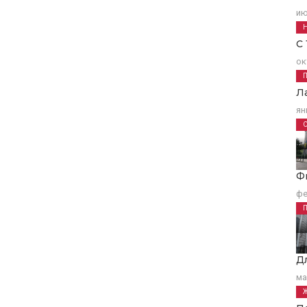
ию
С
ок
Л
ян
Ф
фе
Д
ма