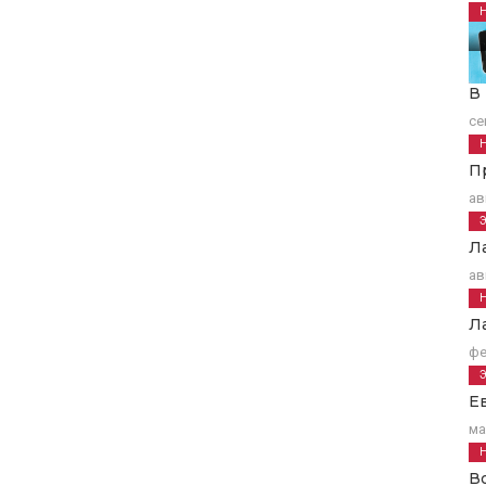
В
се
П
ав
Л
ав
Л
фе
Е
ма
В