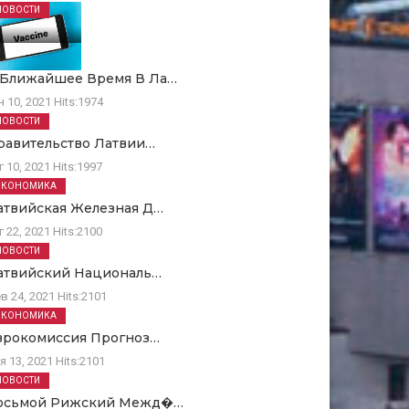
НОВОСТИ
 Ближайшее Время В Ла…
н 10, 2021
Hits:
1974
НОВОСТИ
равительство Латвии…
г 10, 2021
Hits:
1997
ЭКОНОМИКА
атвийская Железная Д…
г 22, 2021
Hits:
2100
НОВОСТИ
атвийский Националь…
в 24, 2021
Hits:
2101
ЭКОНОМИКА
врокомиссия Прогноз…
я 13, 2021
Hits:
2101
НОВОСТИ
осьмой Рижский Межд�…