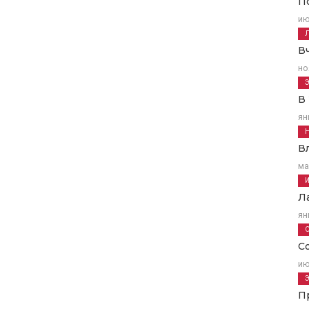
П
ию
В
но
В
ян
В
ма
Л
ян
С
ию
П