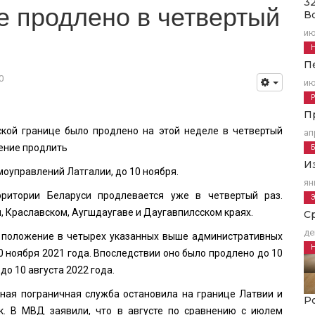
3
е продлено в четвертый
В
ию
П
0
ию
П
кой границе было продлено на этой неделе в четвертый
ап
шение продлить
И
оуправлений Латгалии, до 10 ноября.
ян
ритории Беларуси продлевается уже в четвертый раз.
 Краславском, Аугшдаугаве и Даугавпилсском краях.
С
де
 положение в четырех указанных выше административных
10 ноября 2021 года. Впоследствии оно было продлено до 10
до 10 августа 2022 года.
нная пограничная служба остановила на границе Латвии и
Р
к. В МВД заявили, что в августе по сравнению с июлем