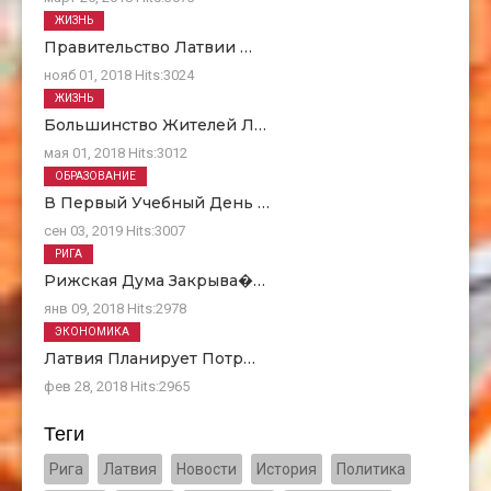
ЖИЗНЬ
Правительство Латвии …
нояб 01, 2018
Hits:
3024
ЖИЗНЬ
Большинство Жителей Л…
мая 01, 2018
Hits:
3012
ОБРАЗОВАНИЕ
В Первый Учебный День …
сен 03, 2019
Hits:
3007
РИГА
Рижская Дума Закрыва�…
янв 09, 2018
Hits:
2978
ЭКОНОМИКА
Латвия Планирует Потр…
фев 28, 2018
Hits:
2965
Теги
Рига
Латвия
Новости
История
Политика