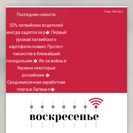
О нас
Контакт
Последние новости
32% латвийских водителей
иногда садятся за р�
:
Первый
урожай латвийского
картофеля появил
:
Протест
таксистов в ближайший
понедельник �
:
Из-за войны в
Украине некоторые
российские �
:
Среднемесячная заработная
плата в Латвии п�
: