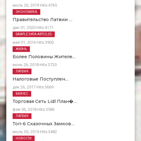
июль 26, 2019
Hits:
4765
ЭКОНОМИКА
Правительство Латвии …
дек 01, 2020
Hits:
4171
О Нас
SAMPLE DATA-ARTICLES
мая 01, 2016
Hits:
3903
ЖИЗНЬ
Более Половины Жителе…
июнь 26, 2018
Hits:
3720
ЛАТВИЯ
Налоговые Поступлен…
дек 26, 2017
Hits:
3669
БИЗНЕС
Торговая Сеть Lidl План�…
фев 06, 2018
Hits:
3586
ЛАТВИЯ
Топ-6 Сказочных Замков…
июль 05, 2019
Hits:
3482
НОВОСТИ