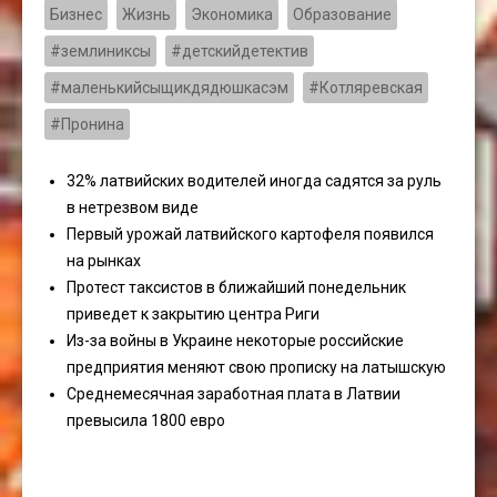
Бизнес
Жизнь
Экономика
Образование
#землиниксы
#детскийдетектив
#маленькийсыщикдядюшкасэм
#Котляревская
#Пронина
32% латвийских водителей иногда садятся за руль
в нетрезвом виде
Первый урожай латвийского картофеля появился
на рынках
Протест таксистов в ближайший понедельник
приведет к закрытию центра Риги
Из-за войны в Украине некоторые российские
предприятия меняют свою прописку на латышскую
Среднемесячная заработная плата в Латвии
превысила 1800 евро