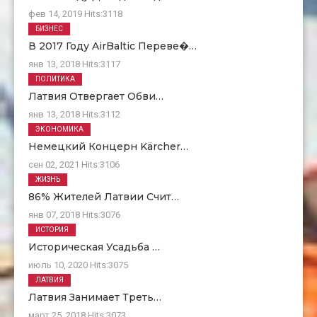
фев 14, 2019
Hits:
3118
БИЗНЕС
В 2017 Году AirBaltic Переве�…
янв 13, 2018
Hits:
3117
ПОЛИТИКА
Латвия Отвергает Обви…
янв 13, 2018
Hits:
3112
ЭКОНОМИКА
Немецкий Концерн Kärcher…
сен 02, 2021
Hits:
3106
ЖИЗНЬ
86% Жителей Латвии Счит…
янв 07, 2018
Hits:
3076
ИСТОРИЯ
Историческая Усадьба …
июль 10, 2020
Hits:
3075
ЛАТВИЯ
Латвия Занимает Треть…
март 25, 2018
Hits:
3073