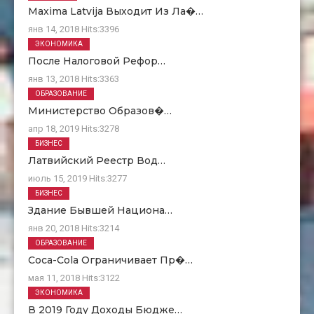
Maxima Latvija Выходит Из Ла�…
янв 14, 2018
Hits:
3396
ЭКОНОМИКА
После Налоговой Рефор…
янв 13, 2018
Hits:
3363
ОБРАЗОВАНИЕ
Министерство Образов�…
апр 18, 2019
Hits:
3278
БИЗНЕС
Латвийский Реестр Вод…
июль 15, 2019
Hits:
3277
БИЗНЕС
Здание Бывшей Национа…
янв 20, 2018
Hits:
3214
ОБРАЗОВАНИЕ
Coca-Cola Ограничивает Пр�…
мая 11, 2018
Hits:
3122
ЭКОНОМИКА
В 2019 Году Доходы Бюдже…