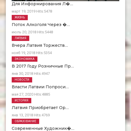
Для Информирования Л�…
март 19, 2019
Hits:
5478
ЖИЗНЬ
Поток Алкоголя Через �…
июль 20, 2018
Hits:
5448
ЛАТВИЯ
Вчера Латвия Торжеств…
нояб 19, 2018
Hits:
5354
ЭКОНОМИКА
В 2017 Году Розничные Пр…
янв 30, 2018
Hits:
4947
НОВОСТИ
Власти Латвии Попроси…
мая 27, 2020
Hits:
4885
ИСТОРИЯ
Латвия Приобретает Ор…
янв 13, 2018
Hits:
4769
ОБРАЗОВАНИЕ
Современные Художник�…