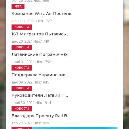
окт 26, 2022
Hits:
1666
РИГА
Компания Wizz Air Постепе…
июнь 12, 2023
Hits:
1727
НОВОСТИ
167 Мигрантов Пытались …
дек 20, 2021
Hits:
1749
НОВОСТИ
Латвийские Пограничн�…
нояб 01, 2021
Hits:
1792
НОВОСТИ
Поддержка Украинских …
дек 08, 2022
Hits:
1845
НОВОСТИ
Руководители Латвии П…
нояб 30, 2021
Hits:
1914
НОВОСТИ
Благодаря Проекту Rail B…
апр 23, 2021
Hits:
1959