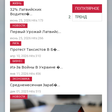
ЖИЗНЬ
ПОПУЛЯРНОЕ
32% Латвийских
Водител�…
ТРЕНД
июнь 25, 2026
Hits:
173
НОВОСТИ
Первый Урожай Латвийс…
июнь 25, 2026
Hits:
266
РИГА
Протест Таксистов В Б�…
апр 10, 2026
Hits:
310
БИЗНЕС
Из-За Войны В Украине �…
янв 11, 2026
Hits:
456
ЭКОНОМИКА
Среднемесячная Зараб�…
дек 01, 2025
Hits:
515
НОВОСТИ