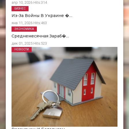
апр 10, 2026
Hits:
314
БИЗНЕС
Из-За Войны В Украине �…
янв 11, 2026
Hits:
463
ЭКОНОМИКА
Среднемесячная Зараб�…
дек 01, 2025
Hits:
523
НОВОСТИ