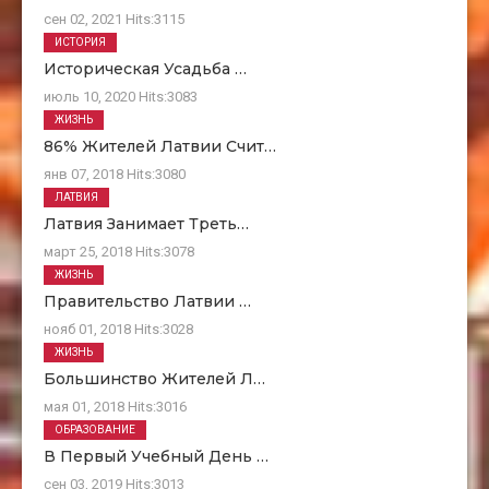
сен 02, 2021
Hits:
3115
ИСТОРИЯ
Историческая Усадьба …
июль 10, 2020
Hits:
3083
ЖИЗНЬ
86% Жителей Латвии Счит…
янв 07, 2018
Hits:
3080
ЛАТВИЯ
Латвия Занимает Треть…
март 25, 2018
Hits:
3078
ЖИЗНЬ
Правительство Латвии …
нояб 01, 2018
Hits:
3028
ЖИЗНЬ
Большинство Жителей Л…
мая 01, 2018
Hits:
3016
ОБРАЗОВАНИЕ
В Первый Учебный День …
сен 03, 2019
Hits:
3013