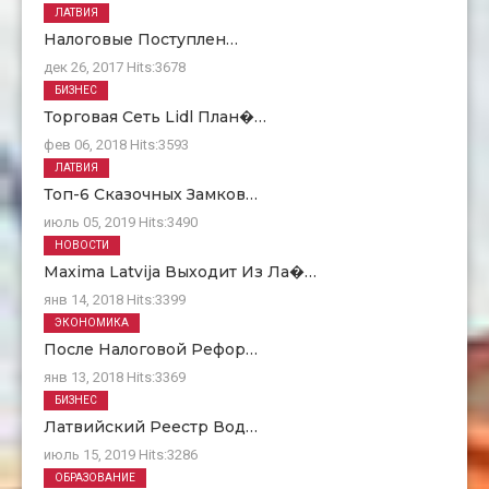
ЛАТВИЯ
Налоговые Поступлен…
дек 26, 2017
Hits:
3678
БИЗНЕС
Торговая Сеть Lidl План�…
фев 06, 2018
Hits:
3593
ЛАТВИЯ
Топ-6 Сказочных Замков…
июль 05, 2019
Hits:
3490
НОВОСТИ
Maxima Latvija Выходит Из Ла�…
янв 14, 2018
Hits:
3399
ЭКОНОМИКА
После Налоговой Рефор…
янв 13, 2018
Hits:
3369
БИЗНЕС
Латвийский Реестр Вод…
июль 15, 2019
Hits:
3286
ОБРАЗОВАНИЕ