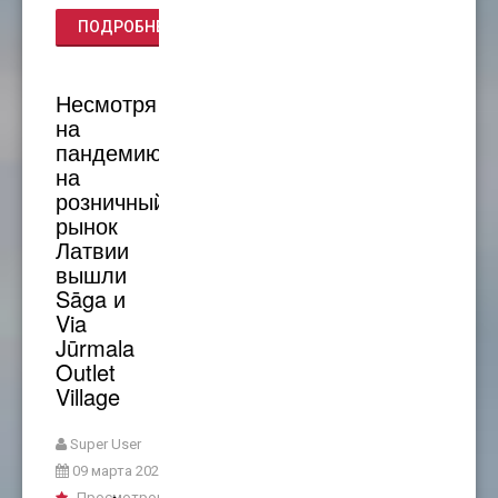
ПОДРОБНЕЕ...
Несмотря
на
пандемию
на
розничный
рынок
Латвии
вышли
Sāga и
Via
Jūrmala
Outlet
Village
Super User
09 марта 2021
Просмотров: 2841