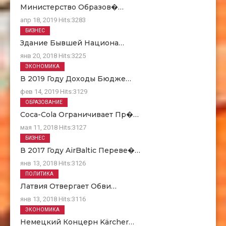
Министерство Образов�…
апр 18, 2019
Hits:
3283
БИЗНЕС
Здание Бывшей Национа…
янв 20, 2018
Hits:
3225
ЭКОНОМИКА
В 2019 Году Доходы Бюдже…
фев 14, 2019
Hits:
3129
ОБРАЗОВАНИЕ
Coca-Cola Ограничивает Пр�…
мая 11, 2018
Hits:
3127
БИЗНЕС
В 2017 Году AirBaltic Переве�…
янв 13, 2018
Hits:
3126
ПОЛИТИКА
Латвия Отвергает Обви…
янв 13, 2018
Hits:
3116
ЭКОНОМИКА
Немецкий Концерн Kärcher…