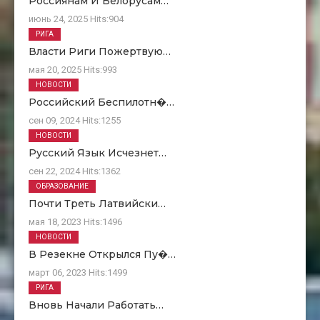
Россиянам И Белорусам…
июнь 24, 2025
Hits:
904
РИГА
Власти Риги Пожертвую…
мая 20, 2025
Hits:
993
НОВОСТИ
Российский Беспилотн�…
сен 09, 2024
Hits:
1255
НОВОСТИ
Русский Язык Исчезнет…
сен 22, 2024
Hits:
1362
ОБРАЗОВАНИЕ
Почти Треть Латвийски…
мая 18, 2023
Hits:
1496
НОВОСТИ
В Резекне Открылся Пу�…
март 06, 2023
Hits:
1499
РИГА
Вновь Начали Работать…