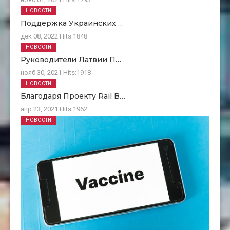
НОВОСТИ
Поддержка Украинских …
дек 08, 2022
Hits:
1848
НОВОСТИ
Руководители Латвии П…
нояб 30, 2021
Hits:
1918
НОВОСТИ
Благодаря Проекту Rail B…
апр 23, 2021
Hits:
1962
НОВОСТИ