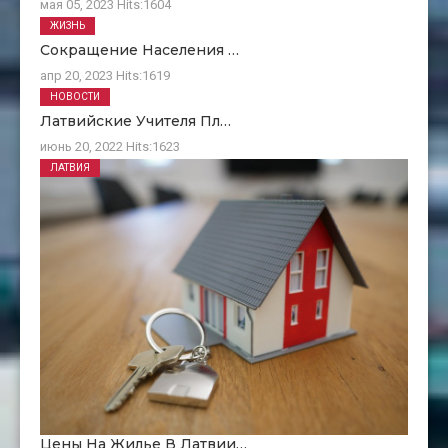
мая 05, 2023
Hits:
1604
ЖИЗНЬ
Сокращение Населения …
апр 20, 2023
Hits:
1619
НОВОСТИ
Латвийские Учителя Пл…
июнь 20, 2022
Hits:
1623
ЛАТВИЯ
Цены На Жилье В Латвии…