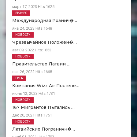
март 17, 2023
Hits:
1625
БИЗНЕС
Международная Рознич�…
янв 24, 2023
Hits:
1648
НОВОСТИ
Чрезвычайное Положен�…
авг 09, 2022
Hits:
1653
НОВОСТИ
Правительство Латвии …
окт 26, 2022
Hits:
1668
РИГА
Компания Wizz Air Постепе…
июнь 12, 2023
Hits:
1731
НОВОСТИ
167 Мигрантов Пытались …
дек 20, 2021
Hits:
1751
НОВОСТИ
Латвийские Пограничн�…
нояб 01, 2021
Hits:
1793