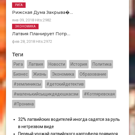
РИГА
Рижская Дума Закрыва�…
янв 09, 2018
Hits:
2982
ЭКОНОМИКА
Латвия Планирует Потр…
фев 28, 2018
Hits:
2972
Теги
Рига
Латвия
Новости
История
Политика
Бизнес
Жизнь
Экономика
Образование
#землиниксы
#детскийдетектив
#маленькийсыщикдядюшкасэм
#Котляревская
#Пронина
32% латвийских водителей иногда садятся за руль
в нетрезвом виде
Первый урожай латвийского картофеля появился