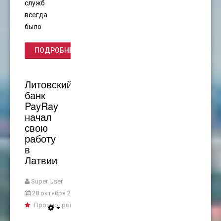
служб
всегда
было
ПОДРОБНЕЕ...
Литовский
банк
PayRay
начал
свою
работу
в
Латвии
Super User
28 октября 2020
Просмотров: 2736
Empty