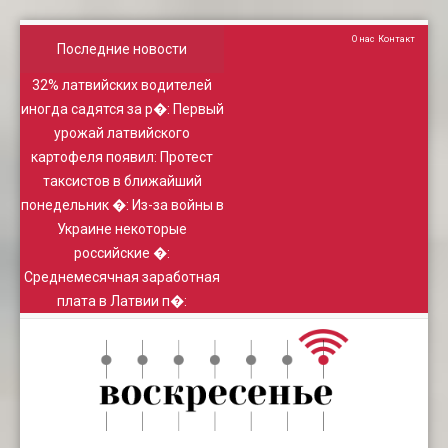
О нас
Контакт
Последние новости
32% латвийских водителей
иногда садятся за р�
:
Первый
урожай латвийского
картофеля появил
:
Протест
таксистов в ближайший
понедельник �
:
Из-за войны в
Украине некоторые
российские �
:
Среднемесячная заработная
плата в Латвии п�
: