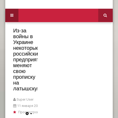
Из-за
войны в
Украине
некоторые
российские
предприятия
меняют
свою
прописку
на
латышскую
Super User
11 января 2026
Просмотров: 463
Empty