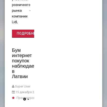
розничного
рынка -
компании
Lidl,
ПОДРОБНЕЕ...
Бум
интернет
покупок
наблюдается
в
Латвии
Super User
15 декабря 2020
Просмотров: 2395
Empty