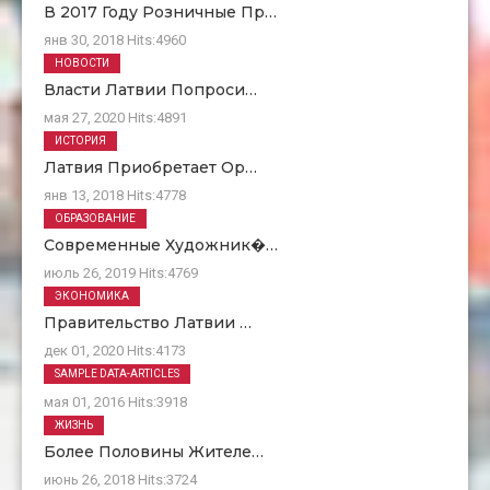
В 2017 Году Розничные Пр…
янв 30, 2018
Hits:
4960
НОВОСТИ
Власти Латвии Попроси…
мая 27, 2020
Hits:
4891
ИСТОРИЯ
Латвия Приобретает Ор…
янв 13, 2018
Hits:
4778
ОБРАЗОВАНИЕ
Современные Художник�…
июль 26, 2019
Hits:
4769
ЭКОНОМИКА
Правительство Латвии …
дек 01, 2020
Hits:
4173
О Нас
SAMPLE DATA-ARTICLES
мая 01, 2016
Hits:
3918
ЖИЗНЬ
Более Половины Жителе…
июнь 26, 2018
Hits:
3724