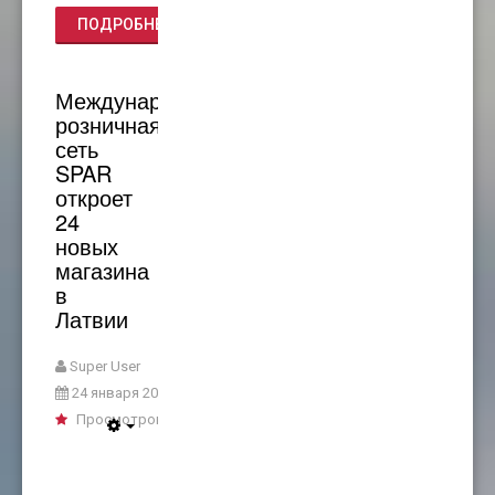
ПОДРОБНЕЕ...
Международная
розничная
сеть
SPAR
откроет
24
новых
магазина
в
Латвии
Super User
24 января 2023
Просмотров: 1648
Empty