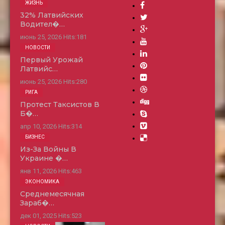
ЖИЗНЬ
32% Латвийских
Водител�…
июнь 25, 2026
Hits:
181
НОВОСТИ
Первый Урожай
Латвийс…
июнь 25, 2026
Hits:
280
РИГА
Протест Таксистов В
Б�…
апр 10, 2026
Hits:
314
БИЗНЕС
Из-За Войны В
Украине �…
янв 11, 2026
Hits:
463
ЭКОНОМИКА
Среднемесячная
Зараб�…
дек 01, 2025
Hits:
523