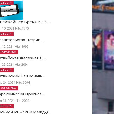
НОВОСТИ
 Ближайшее Время В Ла…
н 10, 2021
Hits:
1970
НОВОСТИ
равительство Латвии…
г 10, 2021
Hits:
1990
ЭКОНОМИКА
атвийская Железная Д…
г 22, 2021
Hits:
2094
НОВОСТИ
атвийский Националь…
в 24, 2021
Hits:
2094
ЭКОНОМИКА
врокомиссия Прогноз…
я 13, 2021
Hits:
2094
НОВОСТИ
осьмой Рижский Межд�…