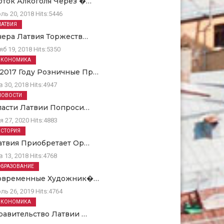
оток Алкоголя Через �…
ль 20, 2018
Hits:
5446
ЛАТВИЯ
чера Латвия Торжеств…
яб 19, 2018
Hits:
5350
ЭКОНОМИКА
 2017 Году Розничные Пр…
в 30, 2018
Hits:
4947
НОВОСТИ
ласти Латвии Попроси…
я 27, 2020
Hits:
4883
ИСТОРИЯ
атвия Приобретает Ор…
в 13, 2018
Hits:
4768
ОБРАЗОВАНИЕ
овременные Художник�…
ль 26, 2019
Hits:
4764
ЭКОНОМИКА
равительство Латвии …