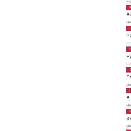
ию
В
ма
Р
се
Р
се
П
ма
В
ма
В
ма