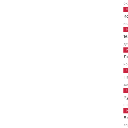
ок
К
ию
1
де
Л
но
П
де
Р
но
Б
ап