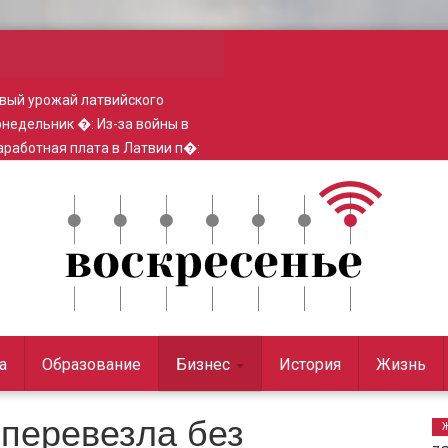
вый урожай латвийского
понедельник �
:
Из-за войны в
работная плата в Латвии п�
:
а
Образование
Бизнес
История
Жизнь
c перевезла без