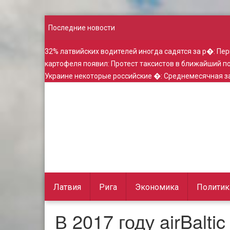
Последние новости
32% латвийских водителей иногда садятся за р�
:
Пер
картофеля появил
:
Протест таксистов в ближайший 
Украине некоторые российские �
:
Среднемесячная за
Латвия
Рига
Экономика
Политик
В 2017 году airBalti