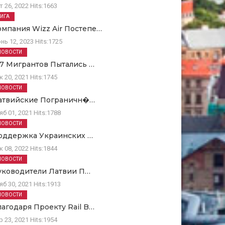
т 26, 2022
Hits:
1663
РИГА
омпания Wizz Air Постепе…
нь 12, 2023
Hits:
1725
НОВОСТИ
67 Мигрантов Пытались …
к 20, 2021
Hits:
1745
НОВОСТИ
атвийские Пограничн�…
яб 01, 2021
Hits:
1788
НОВОСТИ
оддержка Украинских …
к 08, 2022
Hits:
1844
НОВОСТИ
уководители Латвии П…
яб 30, 2021
Hits:
1913
НОВОСТИ
лагодаря Проекту Rail B…
р 23, 2021
Hits:
1954