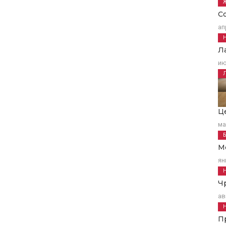
С
ап
Л
ию
Ц
ма
М
ян
Ч
ав
П