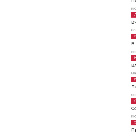
П
ию
В
но
В
ян
В
ма
Л
ян
С
ию
П