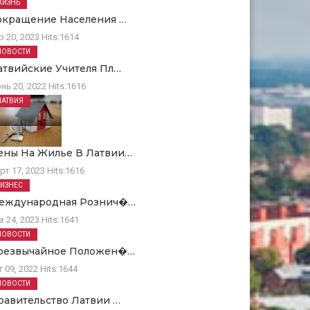
ЖИЗНЬ
окращение Населения …
р 20, 2023
Hits:
1614
НОВОСТИ
атвийские Учителя Пл…
нь 20, 2022
Hits:
1616
ЛАТВИЯ
ены На Жилье В Латвии…
рт 17, 2023
Hits:
1616
БИЗНЕС
еждународная Рознич�…
в 24, 2023
Hits:
1641
НОВОСТИ
резвычайное Положен�…
г 09, 2022
Hits:
1644
НОВОСТИ
равительство Латвии …