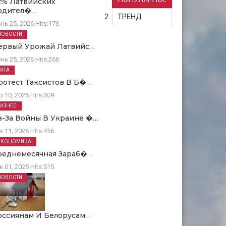
2% Латвийских
одител�…
ТРЕНД
нь 25, 2026
Hits:
173
НОВОСТИ
ервый Урожай Латвийс…
нь 25, 2026
Hits:
266
РИГА
ротест Таксистов В Б�…
р 10, 2026
Hits:
309
БИЗНЕС
з-За Войны В Украине �…
в 11, 2026
Hits:
456
ЭКОНОМИКА
реднемесячная Зараб�…
к 01, 2025
Hits:
515
НОВОСТИ
оссиянам И Белорусам…