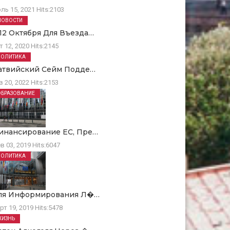
ль 15, 2021
Hits:
2103
НОВОСТИ
 12 Октября Для Въезда…
т 12, 2020
Hits:
2145
ПОЛИТИКА
атвийский Сейм Подде…
в 20, 2022
Hits:
2153
ОБРАЗОВАНИЕ
инансирование ЕC, Пре…
в 03, 2019
Hits:
6047
ПОЛИТИКА
ля Информирования Л�…
рт 19, 2019
Hits:
5478
ЖИЗНЬ