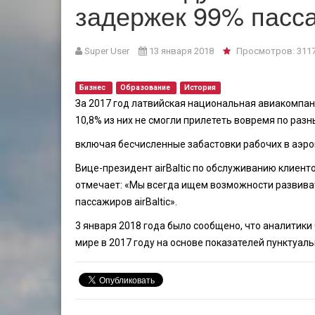
задержек 99% пасс
Super User
13 января 2018
Просмотров: 311
Бизнес
Образование
История
За 2017 год латвийская национальная авиакомпани
10,8% из них не смогли прилететь вовремя по раз
включая бесчисленные забастовки рабочих в аэроп
Вице-президент airBaltic по обслуживанию клиен
отмечает: «Мы всегда ищем возможности развиват
пассажиров airBaltic».
3 января 2018 года было сообщено, что аналитики
мире в 2017 году на основе показателей пунктуаль