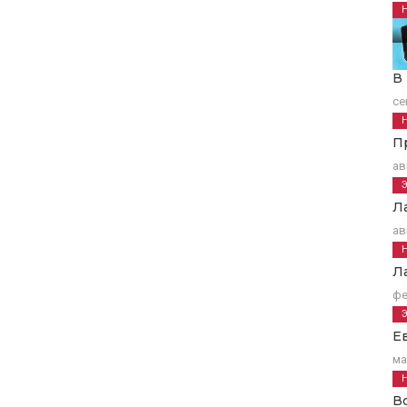
В
се
П
ав
Л
ав
Л
фе
Е
ма
В