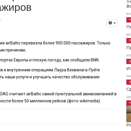
3
ажиров
В
ию
7
П
ию
я airBaltic перевезла более 900 000 пассажиров. Только
П
ным причинам,
ап
ортах Европы и плохую погоду, как сообщили BNN.
И
тов и внутренним операциям Лаура Векванага-Пуйте
ян
ь наши услуги и улучшать качество обслуживания
С
 OAG считают airBaltic самой пунктуальной авиакомпанией в
де
ности более 50 миллионов рейсов (фото-wikimedia).
Р