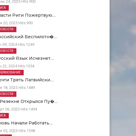
нь 24, 2025
Hits:
900
РИГА
ласти Риги Пожертвую…
я 20, 2025
Hits:
990
НОВОСТИ
оссийский Беспилотн�…
н 09, 2024
Hits:
1249
НОВОСТИ
усский Язык Исчезнет…
н 22, 2024
Hits:
1354
ОБРАЗОВАНИЕ
очти Треть Латвийски…
я 18, 2023
Hits:
1489
НОВОСТИ
 Резекне Открылся Пу�…
рт 06, 2023
Hits:
1494
РИГА
новь Начали Работать…
я 05, 2023
Hits:
1598