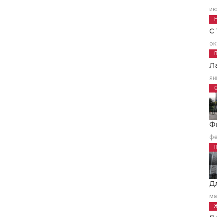
ию
С
ок
Л
ян
Ф
фе
Д
ма