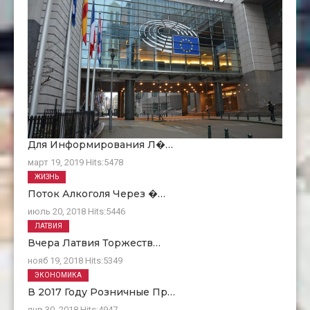
Для Информирования Л�…
март 19, 2019
Hits:
5478
ЖИЗНЬ
Поток Алкоголя Через �…
июль 20, 2018
Hits:
5446
ЛАТВИЯ
Вчера Латвия Торжеств…
нояб 19, 2018
Hits:
5349
ЭКОНОМИКА
В 2017 Году Розничные Пр…
янв 30, 2018
Hits:
4947