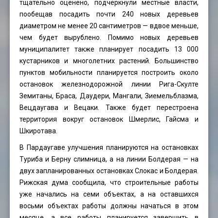
тщательно оценено, подчеркнули местные власти,
пообещав посадить почти 240 новых деревьев
диаметром не менее 20 сантиметров — вдвое меньше,
чем будет вырублено. Помимо новых деревьев
муниципалитет также планирует посадить 13 000
кустарников и многолетних растений. Большинство
пунктов мобильности планируется построить около
остановок железнодорожной линии Рига-Скулте
Земитаны, Браса, Даудери, Мангали, Зиемельблазма,
Вецдаугава и Вецаки. Также будет перестроена
территория вокруг остановок Шмерлис, Гайсма и
Шкиротава.
В Пардаугаве улучшения планируются на остановках
Туриба и Берну слимница, а на линии Болдерая — на
двух запланированных остановках Слокас и Болдерая.
Рижская дума сообщила, что строительные работы
уже начались на семи объектах, а на оставшихся
восьми объектах работы должны начаться в этом
месяце, а все работы планируется завершить в