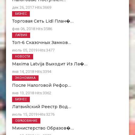
дек 26, 2017
Hits:
3669
БИЗНЕС
Торговая Сеть Lidl План�…
фев 06, 2018
Hits:
3586
ЛАТВИЯ
Топ-6 Сказочных Замков…
июль 05, 2019
Hits:
3477
НОВОСТИ
Maxima Latvija Выходит Из Ла�…
янв 14, 2018
Hits:
3394
ЭКОНОМИКА
После Налоговой Рефор…
янв 13, 2018
Hits:
3362
БИЗНЕС
Латвийский Реестр Вод…
июль 15, 2019
Hits:
3276
ОБРАЗОВАНИЕ
Министерство Образов�…