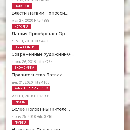
НОВОСТИ
Власти Латвии Попроси…
мая 27, 2020
Hits:
4883
ИСТОРИЯ
Латвия Приобретает Ор…
янв 13, 2018
Hits:
4768
ОБРАЗОВАНИЕ
Современные Художник�…
июль 26, 2019
Hits:
4764
ЭКОНОМИКА
Правительство Латвии …
дек 01, 2020
Hits:
4165
О Нас
SAMPLE DATA-ARTICLES
мая 01, 2016
Hits:
3903
ЖИЗНЬ
Более Половины Жителе…
июнь 26, 2018
Hits:
3716
ЛАТВИЯ
Налоговые Поступлен…