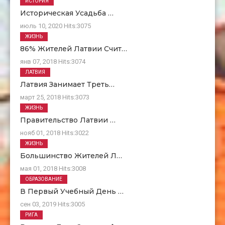
ИСТОРИЯ
Историческая Усадьба …
июль 10, 2020
Hits:
3075
ЖИЗНЬ
86% Жителей Латвии Счит…
янв 07, 2018
Hits:
3074
ЛАТВИЯ
Латвия Занимает Треть…
март 25, 2018
Hits:
3073
ЖИЗНЬ
Правительство Латвии …
нояб 01, 2018
Hits:
3022
ЖИЗНЬ
Большинство Жителей Л…
мая 01, 2018
Hits:
3008
ОБРАЗОВАНИЕ
В Первый Учебный День …
сен 03, 2019
Hits:
3005
РИГА