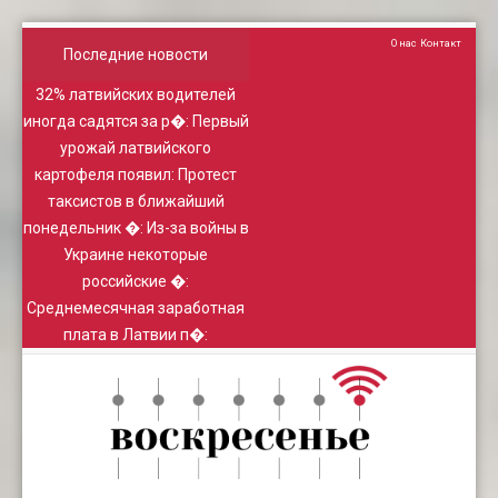
О нас
Контакт
Последние новости
32% латвийских водителей
иногда садятся за р�
:
Первый
урожай латвийского
картофеля появил
:
Протест
таксистов в ближайший
понедельник �
:
Из-за войны в
Украине некоторые
российские �
:
Среднемесячная заработная
плата в Латвии п�
: