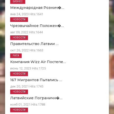
БИЗНЕС
Международная Рознич�…
янв 24, 2023
Hits:
1641
НОВОСТИ
Чрезвычайное Положен�…
авг 09, 2022
Hits:
1644
НОВОСТИ
Правительство Латвии …
окт 26, 2022
Hits:
1663
РИГА
Компания Wizz Air Постепе…
июнь 12, 2023
Hits:
1725
НОВОСТИ
167 Мигрантов Пытались …
дек 20, 2021
Hits:
1745
НОВОСТИ
Латвийские Пограничн�…
нояб 01, 2021
Hits:
1788
НОВОСТИ