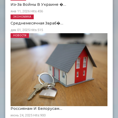
Из-За Войны В Украине �…
янв 11, 2026
Hits:
456
ЭКОНОМИКА
Среднемесячная Зараб�…
дек 01, 2025
Hits:
515
НОВОСТИ
Россиянам И Белорусам…
июнь 24, 2025
Hits:
900