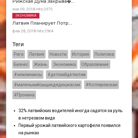
Рижская Дума Закрыва�…
янв 09, 2018
Hits:
2975
ЭКОНОМИКА
Латвия Планирует Потр…
фев 28, 2018
Hits:
2964
Теги
Рига
Латвия
Новости
История
Политика
Бизнес
Жизнь
Экономика
Образование
#землиниксы
#детскийдетектив
#маленькийсыщикдядюшкасэм
#Котляревская
#Пронина
32% латвийских водителей иногда садятся за руль
в нетрезвом виде
Первый урожай латвийского картофеля появился
на рынках