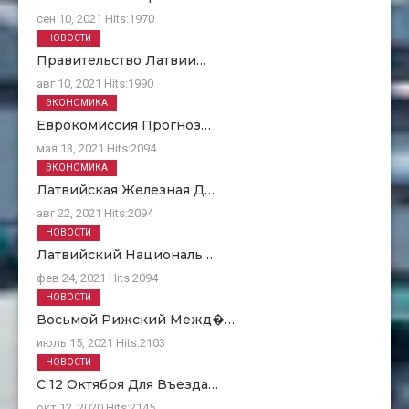
сен 10, 2021
Hits:
1970
НОВОСТИ
Правительство Латвии…
авг 10, 2021
Hits:
1990
ЭКОНОМИКА
Еврокомиссия Прогноз…
мая 13, 2021
Hits:
2094
ЭКОНОМИКА
Латвийская Железная Д…
авг 22, 2021
Hits:
2094
НОВОСТИ
Латвийский Националь…
фев 24, 2021
Hits:
2094
НОВОСТИ
Восьмой Рижский Межд�…
июль 15, 2021
Hits:
2103
НОВОСТИ
С 12 Октября Для Въезда…
окт 12, 2020
Hits:
2145