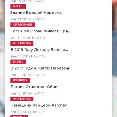
апр 18, 2019
Hits:
3275
БИЗНЕС
Здание Бывшей Национа…
янв 20, 2018
Hits:
3214
ОБРАЗОВАНИЕ
Coca-Cola Ограничивает Пр�…
мая 11, 2018
Hits:
3119
ЭКОНОМИКА
В 2019 Году Доходы Бюдже…
фев 14, 2019
Hits:
3118
БИЗНЕС
В 2017 Году AirBaltic Переве�…
янв 13, 2018
Hits:
3116
ПОЛИТИКА
Латвия Отвергает Обви…
янв 13, 2018
Hits:
3111
ЭКОНОМИКА
Немецкий Концерн Kärcher…
сен 02, 2021
Hits:
3105