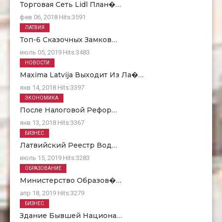
Торговая Сеть Lidl План�…
фев 06, 2018
Hits:
3591
ЛАТВИЯ
Топ-6 Сказочных Замков…
июль 05, 2019
Hits:
3483
НОВОСТИ
Maxima Latvija Выходит Из Ла�…
янв 14, 2018
Hits:
3397
ЭКОНОМИКА
После Налоговой Рефор…
янв 13, 2018
Hits:
3367
БИЗНЕС
Латвийский Реестр Вод…
июль 15, 2019
Hits:
3283
ОБРАЗОВАНИЕ
Министерство Образов�…
апр 18, 2019
Hits:
3279
БИЗНЕС
Здание Бывшей Национа…