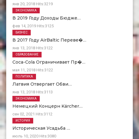
янв 20, 2018
Hits:
3219
ЭКОНОМИКА
В 2019 Году Доходы Бюдже…
фев 14, 2019
Hits:
3125
БИЗНЕС
В 2017 Году AirBaltic Переве�…
янв 13, 2018
Hits:
3122
ОБРАЗОВАНИЕ
Coca-Cola Ограничивает Пр�…
мая 11, 2018
Hits:
3122
ПОЛИТИКА
Латвия Отвергает Обви…
янв 13, 2018
Hits:
3113
ЭКОНОМИКА
Немецкий Концерн Kärcher…
сен 02, 2021
Hits:
3112
ИСТОРИЯ
Историческая Усадьба …
июль 10, 2020
Hits:
3080