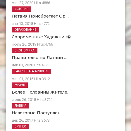
мая 27, 2020
Hits:
4886
ИСТОРИЯ
Латвия Приобретает Ор…
янв 13, 2018
Hits:
4772
ОБРАЗОВАНИЕ
Современные Художник�…
июль 26, 2019
Hits:
4766
ЭКОНОМИКА
Правительство Латвии …
дек 01, 2020
Hits:
4171
О Нас
SAMPLE DATA-ARTICLES
мая 01, 2016
Hits:
3912
ЖИЗНЬ
Более Половины Жителе…
июнь 26, 2018
Hits:
3721
ЛАТВИЯ
Налоговые Поступлен…
дек 26, 2017
Hits:
3673
БИЗНЕС