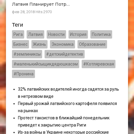
Латвия Планирует Потр…
фев 28, 2018
Hits:
2970
Теги
Рига
Латвия
Новости
История
Политика
Бизнес
Жизнь
Экономика
Образование
#землиниксы
#детскийдетектив
#маленькийсыщикдядюшкасэм
#Котляревская
#Пронина
32% латвийских водителей иногда садятся за руль
в нетрезвом виде
Первый урожай латвийского картофеля появился
на рынках
Протест таксистов в ближайший понедельник
приведет к закрытию центра Риги
Из-за войны в Украине некоторые российские