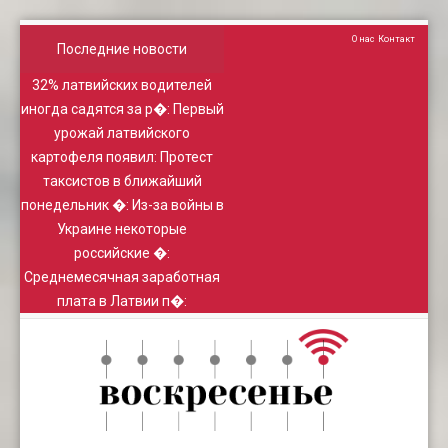
О нас
Контакт
Последние новости
32% латвийских водителей
иногда садятся за р�
:
Первый
урожай латвийского
картофеля появил
:
Протест
таксистов в ближайший
понедельник �
:
Из-за войны в
Украине некоторые
российские �
:
Среднемесячная заработная
плата в Латвии п�
: