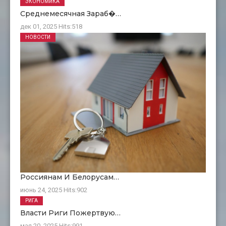
ЭКОНОМИКА
Среднемесячная Зараб�…
дек 01, 2025
Hits:
518
НОВОСТИ
Россиянам И Белорусам…
июнь 24, 2025
Hits:
902
РИГА
Власти Риги Пожертвую…
мая 20, 2025
Hits:
991