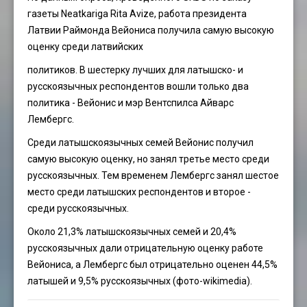
газеты Neatkariga Rita Avize, работа президента
Латвии Раймонда Вейониса получила самую высокую
оценку среди латвийских
политиков. В шестерку лучших для латышско- и
русскоязычных респондентов вошли только два
политика - Вейонис и мэр Вентспилса Айварс
Лембергс.
Среди латышскоязычных семей Вейонис получил
самую высокую оценку, но занял третье место среди
русскоязычных. Тем временем Лембергс занял шестое
место среди латышских респондентов и второе -
среди русскоязычных.
Около 21,3% латышскоязычных семей и 20,4%
русскоязычных дали отрицательную оценку работе
Вейониса, а Лембергс был отрицательно оценен 44,5%
латышей и 9,5% русскоязычных (фото-wikimedia).