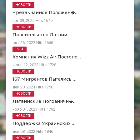
НОВОСТИ
Чрезвычайное Положен�…
авг 09, 2022
Hits:
1649
НОВОСТИ
Правительство Латвии …
окт 26, 2022
Hits:
1666
РИГА
Компания Wizz Air Постепе…
июнь 12, 2023
Hits:
1728
НОВОСТИ
167 Мигрантов Пытались …
дек 20, 2021
Hits:
1750
НОВОСТИ
Латвийские Пограничн�…
нояб 01, 2021
Hits:
1792
НОВОСТИ
Поддержка Украинских …
дек 08, 2022
Hits:
1846
НОВОСТИ