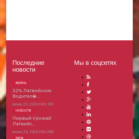
Последние
Мы в соцсетях
новости
ЖИЗНЬ
32% Латвийских
Водител�…
июнь 25, 2026
Hits:
181
НОВОСТИ
Первый Урожай
Латвийс…
июнь 25, 2026
Hits:
280
РИГА