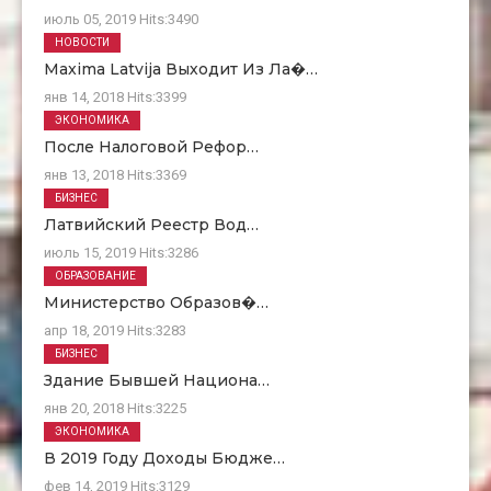
июль 05, 2019
Hits:
3490
НОВОСТИ
Maxima Latvija Выходит Из Ла�…
янв 14, 2018
Hits:
3399
ЭКОНОМИКА
После Налоговой Рефор…
янв 13, 2018
Hits:
3369
БИЗНЕС
Латвийский Реестр Вод…
июль 15, 2019
Hits:
3286
ОБРАЗОВАНИЕ
Министерство Образов�…
апр 18, 2019
Hits:
3283
БИЗНЕС
Здание Бывшей Национа…
янв 20, 2018
Hits:
3225
ЭКОНОМИКА
В 2019 Году Доходы Бюдже…
фев 14, 2019
Hits:
3129