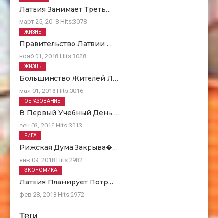
Латвия Занимает Треть…
март 25, 2018
Hits:
3078
ЖИЗНЬ
Правительство Латвии …
нояб 01, 2018
Hits:
3028
ЖИЗНЬ
Большинство Жителей Л…
мая 01, 2018
Hits:
3016
ОБРАЗОВАНИЕ
В Первый Учебный День …
сен 03, 2019
Hits:
3013
РИГА
Рижская Дума Закрыва�…
янв 09, 2018
Hits:
2982
ЭКОНОМИКА
Латвия Планирует Потр…
фев 28, 2018
Hits:
2972
Теги