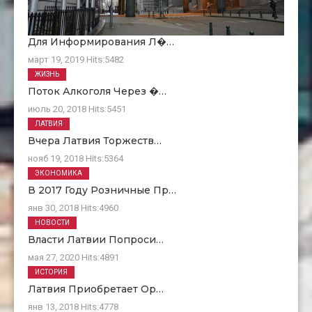
Для Информирования Л�…
март 19, 2019
Hits:
5482
ЖИЗНЬ
Поток Алкоголя Через �…
июль 20, 2018
Hits:
5451
ЛАТВИЯ
Вчера Латвия Торжеств…
нояб 19, 2018
Hits:
5364
ЭКОНОМИКА
В 2017 Году Розничные Пр…
янв 30, 2018
Hits:
4960
НОВОСТИ
Власти Латвии Попроси…
мая 27, 2020
Hits:
4891
ИСТОРИЯ
Латвия Приобретает Ор…
янв 13, 2018
Hits:
4778