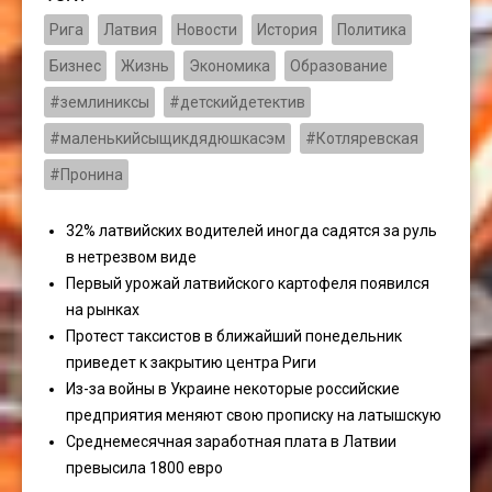
Рига
Латвия
Новости
История
Политика
Бизнес
Жизнь
Экономика
Образование
#землиниксы
#детскийдетектив
#маленькийсыщикдядюшкасэм
#Котляревская
#Пронина
32% латвийских водителей иногда садятся за руль
в нетрезвом виде
Первый урожай латвийского картофеля появился
на рынках
Протест таксистов в ближайший понедельник
приведет к закрытию центра Риги
Из-за войны в Украине некоторые российские
предприятия меняют свою прописку на латышскую
Среднемесячная заработная плата в Латвии
превысила 1800 евро