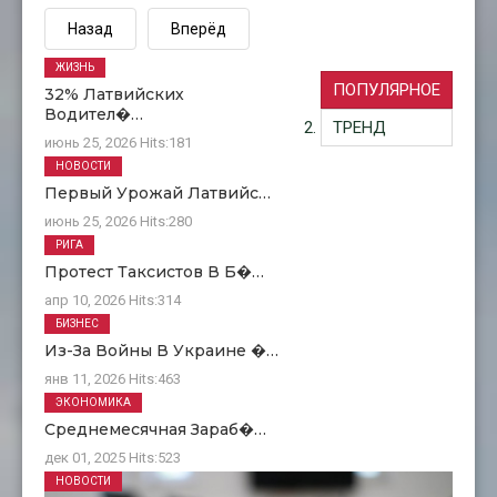
Назад
Вперёд
ЖИЗНЬ
ПОПУЛЯРНОЕ
32% Латвийских
Водител�…
ТРЕНД
июнь 25, 2026
Hits:
181
НОВОСТИ
Первый Урожай Латвийс…
июнь 25, 2026
Hits:
280
РИГА
Протест Таксистов В Б�…
апр 10, 2026
Hits:
314
БИЗНЕС
Из-За Войны В Украине �…
янв 11, 2026
Hits:
463
ЭКОНОМИКА
Среднемесячная Зараб�…
дек 01, 2025
Hits:
523
НОВОСТИ