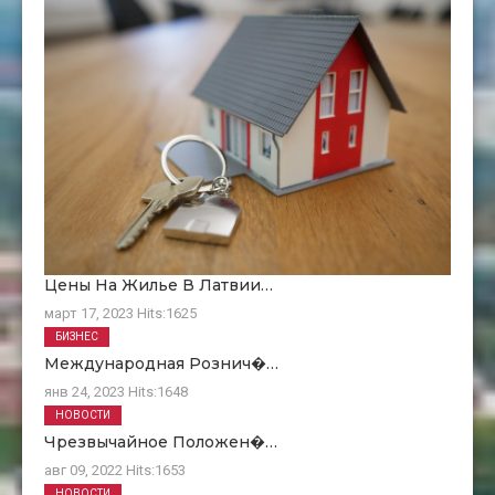
Цены На Жилье В Латвии…
март 17, 2023
Hits:
1625
БИЗНЕС
Международная Рознич�…
янв 24, 2023
Hits:
1648
НОВОСТИ
Чрезвычайное Положен�…
авг 09, 2022
Hits:
1653
НОВОСТИ