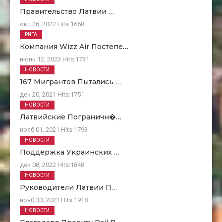
Правительство Латвии …
окт 26, 2022
Hits:
1668
РИГА
Компания Wizz Air Постепе…
июнь 12, 2023
Hits:
1731
НОВОСТИ
167 Мигрантов Пытались …
дек 20, 2021
Hits:
1751
НОВОСТИ
Латвийские Пограничн�…
нояб 01, 2021
Hits:
1793
НОВОСТИ
Поддержка Украинских …
дек 08, 2022
Hits:
1848
НОВОСТИ
Руководители Латвии П…
нояб 30, 2021
Hits:
1918
НОВОСТИ