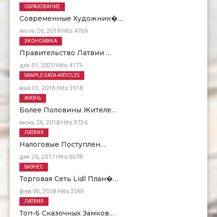
ОБРАЗОВАНИЕ
Современные Художник�…
июль 26, 2019
Hits:
4769
ЭКОНОМИКА
Правительство Латвии …
дек 01, 2020
Hits:
4173
О Нас
SAMPLE DATA-ARTICLES
мая 01, 2016
Hits:
3918
ЖИЗНЬ
Более Половины Жителе…
июнь 26, 2018
Hits:
3724
ЛАТВИЯ
Налоговые Поступлен…
дек 26, 2017
Hits:
3678
БИЗНЕС
Торговая Сеть Lidl План�…
фев 06, 2018
Hits:
3593
ЛАТВИЯ
Топ-6 Сказочных Замков…