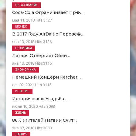
ОБРАЗОВАНИЕ
Coca-Cola Ограничивает Пр�…
мая 11, 2018
Hits:
3127
БИЗНЕС
В 2017 Году AirBaltic Переве�…
янв 13, 2018
Hits:
3126
ПОЛИТИКА
Латвия Отвергает Обви…
янв 13, 2018
Hits:
3116
ЭКОНОМИКА
Немецкий Концерн Kärcher…
сен 02, 2021
Hits:
3115
ИСТОРИЯ
Историческая Усадьба …
июль 10, 2020
Hits:
3083
ЖИЗНЬ
86% Жителей Латвии Счит…
янв 07, 2018
Hits:
3080
ЛАТВИЯ