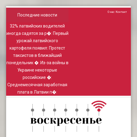
О нас
Контакт
Последние новости
32% латвийских водителей
иногда садятся за р�
:
Первый
урожай латвийского
картофеля появил
:
Протест
таксистов в ближайший
понедельник �
:
Из-за войны в
Украине некоторые
российские �
:
Среднемесячная заработная
плата в Латвии п�
: