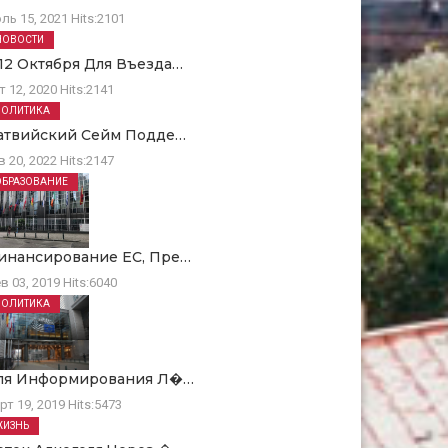
ль 15, 2021
Hits:
2101
НОВОСТИ
 12 Октября Для Въезда…
т 12, 2020
Hits:
2141
ПОЛИТИКА
атвийский Сейм Подде…
в 20, 2022
Hits:
2147
ОБРАЗОВАНИЕ
инансирование ЕC, Пре…
в 03, 2019
Hits:
6040
ПОЛИТИКА
ля Информирования Л�…
рт 19, 2019
Hits:
5473
ЖИЗНЬ