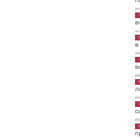
П
ию
В
но
В
ян
В
ма
Л
ян
С
ию
П