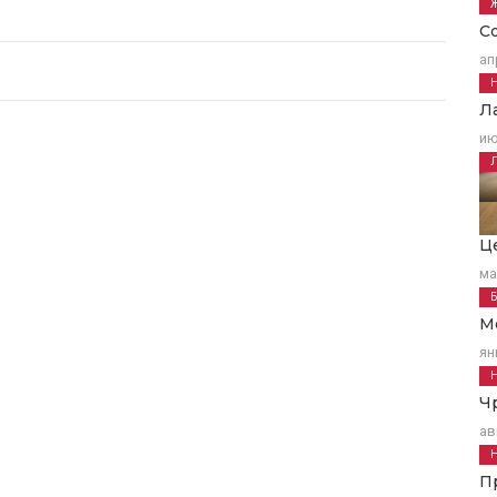
С
ап
Л
ию
Ц
ма
М
ян
Ч
ав
П