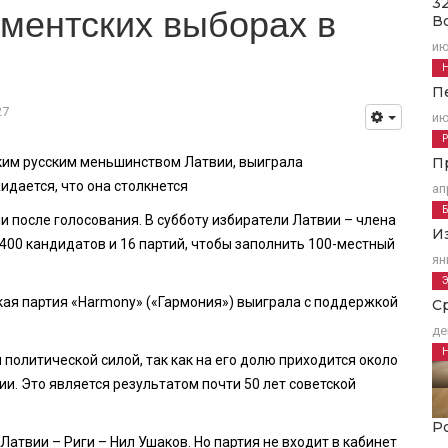
3
ментских выборах в
В
ию
П
27
ию
им русским меньшинством Латвии, выиграла
П
идается, что она столкнется
ап
 после голосования. В субботу избиратели Латвии – члена
И
400 кандидатов и 16 партий, чтобы заполнить 100-местный
ян
кая партия «Harmony» («Гармония») выиграла с поддержкой
С
де
политической силой, так как на его долю приходится около
и. Это является результатом почти 50 лет советской
Р
атвии – Риги – Нил Ушаков. Но партия не входит в кабинет