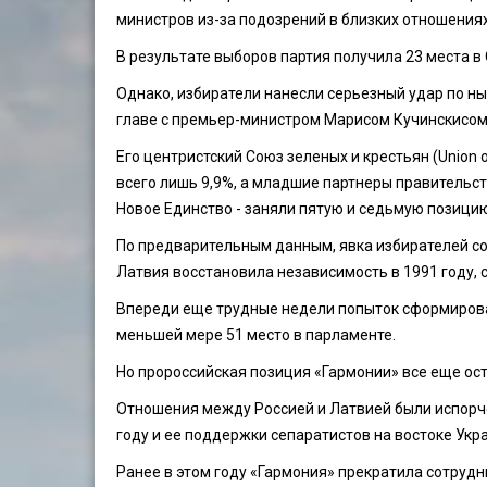
министров из-за подозрений в близких отношениях
В результате выборов партия получила 23 места в 
Однако, избиратели нанесли серьезный удар по н
главе с премьер-министром Марисом Кучинскисом
Его центристский Союз зеленых и крестьян (Union 
всего лишь 9,9%, а младшие партнеры правительс
Новое Единство - заняли пятую и седьмую позицию
По предварительным данным, явка избирателей сос
Латвия восстановила независимость в 1991 году, с
Впереди еще трудные недели попыток сформирова
меньшей мере 51 место в парламенте.
Но пророссийская позиция «Гармонии» все еще ос
Отношения между Россией и Латвией были испорче
году и ее поддержки сепаратистов на востоке Укр
Ранее в этом году «Гармония» прекратила сотрудн