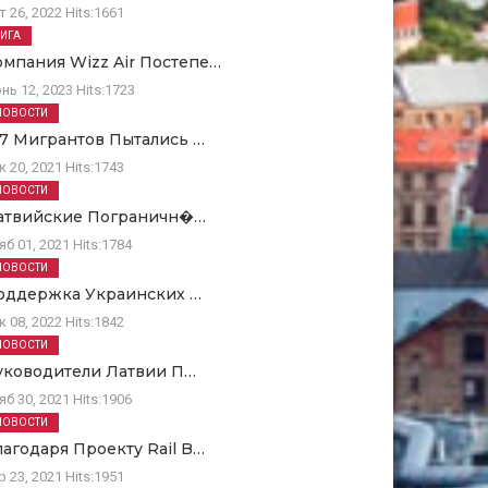
т 26, 2022
Hits:
1661
РИГА
омпания Wizz Air Постепе…
нь 12, 2023
Hits:
1723
НОВОСТИ
67 Мигрантов Пытались …
к 20, 2021
Hits:
1743
НОВОСТИ
атвийские Пограничн�…
яб 01, 2021
Hits:
1784
НОВОСТИ
оддержка Украинских …
к 08, 2022
Hits:
1842
НОВОСТИ
уководители Латвии П…
яб 30, 2021
Hits:
1906
НОВОСТИ
лагодаря Проекту Rail B…
р 23, 2021
Hits:
1951