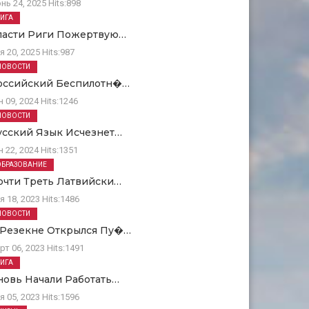
нь 24, 2025
Hits:
898
РИГА
ласти Риги Пожертвую…
я 20, 2025
Hits:
987
НОВОСТИ
оссийский Беспилотн�…
н 09, 2024
Hits:
1246
НОВОСТИ
усский Язык Исчезнет…
н 22, 2024
Hits:
1351
ОБРАЗОВАНИЕ
очти Треть Латвийски…
я 18, 2023
Hits:
1486
НОВОСТИ
 Резекне Открылся Пу�…
рт 06, 2023
Hits:
1491
РИГА
новь Начали Работать…
я 05, 2023
Hits:
1596