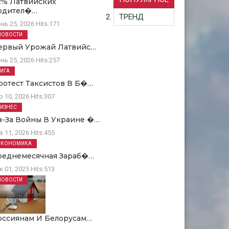
2% Латвийских
одител�…
ТРЕНД
нь 25, 2026
Hits:
171
НОВОСТИ
ервый Урожай Латвийс…
нь 25, 2026
Hits:
257
РИГА
ротест Таксистов В Б�…
р 10, 2026
Hits:
307
БИЗНЕС
з-За Войны В Украине �…
в 11, 2026
Hits:
455
ЭКОНОМИКА
реднемесячная Зараб�…
к 01, 2025
Hits:
513
НОВОСТИ
оссиянам И Белорусам…