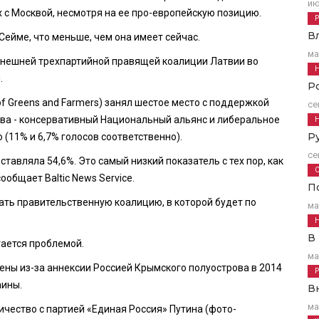
ию
 с Москвой, несмотря на ее про-европейскую позицию.
В
Сейме, что меньше, чем она имеет сейчас.
ма
ынешней трехпартийной правящей коалиции Латвии во
.
Р
of Greens and Farmers) занял шестое место с поддержкой
се
тва - консервативный Национальный альянс и либеральное
Р
 (11% и 6,7% голосов соответственно).
се
тавляла 54,6%. Это самый низкий показатель с тех пор, как
ообщает Baltic News Service.
П
ть правительственную коалицию, в которой будет по
ма
В
тается проблемой.
ма
ны из-за аннексии Россией Крымского полуострова в 2014
аины.
В
ма
ичество с партией «Единая Россия» Путина (фото-