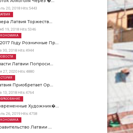
оток Алкоголя Через �…
ль 20, 2018
Hits:
5443
ЛАТВИЯ
чера Латвия Торжеств…
яб 19, 2018
Hits:
5346
ЭКОНОМИКА
 2017 Году Розничные Пр…
в 30, 2018
Hits:
4944
НОВОСТИ
ласти Латвии Попроси…
я 27, 2020
Hits:
4880
ИСТОРИЯ
атвия Приобретает Ор…
в 13, 2018
Hits:
4764
ОБРАЗОВАНИЕ
овременные Художник�…
ль 26, 2019
Hits:
4758
ЭКОНОМИКА
равительство Латвии …