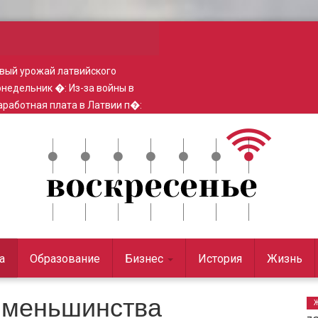
вый урожай латвийского
понедельник �
:
Из-за войны в
работная плата в Латвии п�
:
а
Образование
Бизнес
История
Жизнь
о меньшинства