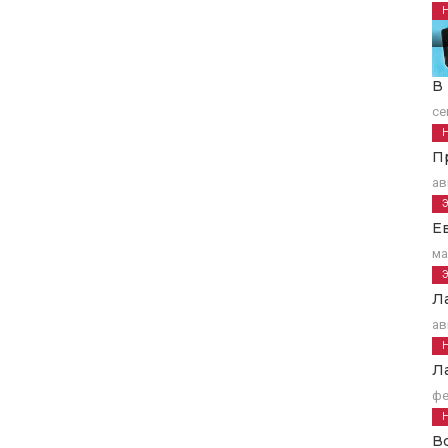
В
се
П
ав
Е
ма
Л
ав
Л
фе
В