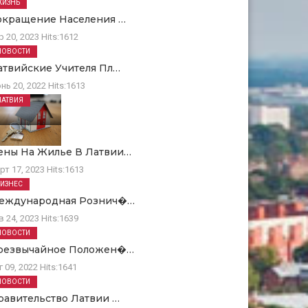
ЖИЗНЬ
окращение Населения …
р 20, 2023
Hits:
1612
НОВОСТИ
атвийские Учителя Пл…
нь 20, 2022
Hits:
1613
ЛАТВИЯ
ены На Жилье В Латвии…
рт 17, 2023
Hits:
1613
БИЗНЕС
еждународная Рознич�…
в 24, 2023
Hits:
1639
НОВОСТИ
резвычайное Положен�…
г 09, 2022
Hits:
1641
НОВОСТИ
равительство Латвии …