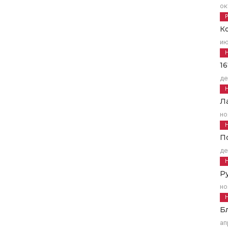
ок
К
ию
1
де
Л
но
П
де
Р
но
Б
ап