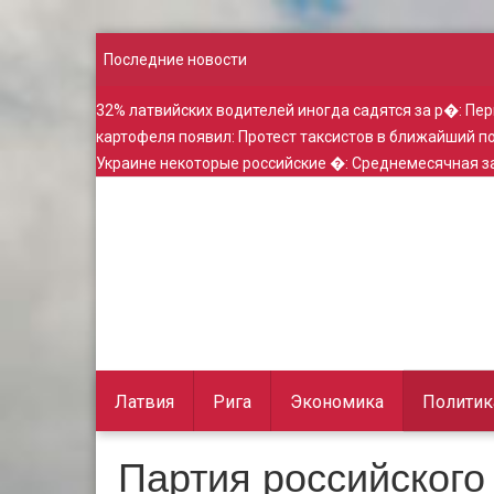
Последние новости
32% латвийских водителей иногда садятся за р�
:
Пер
картофеля появил
:
Протест таксистов в ближайший 
Украине некоторые российские �
:
Среднемесячная за
Латвия
Рига
Экономика
Политик
Партия российског