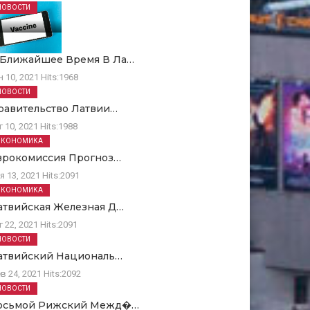
НОВОСТИ
 Ближайшее Время В Ла…
н 10, 2021
Hits:
1968
НОВОСТИ
равительство Латвии…
г 10, 2021
Hits:
1988
ЭКОНОМИКА
врокомиссия Прогноз…
я 13, 2021
Hits:
2091
ЭКОНОМИКА
атвийская Железная Д…
г 22, 2021
Hits:
2091
НОВОСТИ
атвийский Националь…
в 24, 2021
Hits:
2092
НОВОСТИ
осьмой Рижский Межд�…