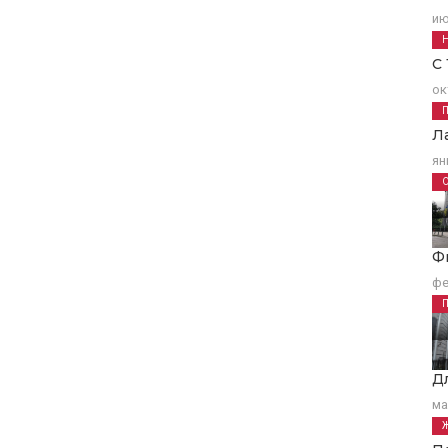
ию
С
ок
Л
ян
Ф
фе
Д
ма