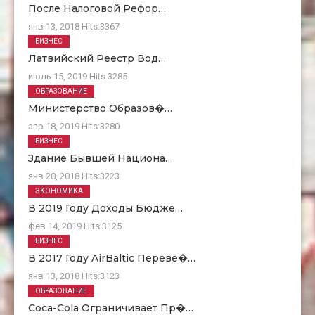
После Налоговой Рефор…
янв 13, 2018
Hits:
3367
БИЗНЕС
Латвийский Реестр Вод…
июль 15, 2019
Hits:
3285
ОБРАЗОВАНИЕ
Министерство Образов�…
апр 18, 2019
Hits:
3280
БИЗНЕС
Здание Бывшей Национа…
янв 20, 2018
Hits:
3223
ЭКОНОМИКА
В 2019 Году Доходы Бюдже…
фев 14, 2019
Hits:
3125
БИЗНЕС
В 2017 Году AirBaltic Переве�…
янв 13, 2018
Hits:
3123
ОБРАЗОВАНИЕ
Coca-Cola Ограничивает Пр�…