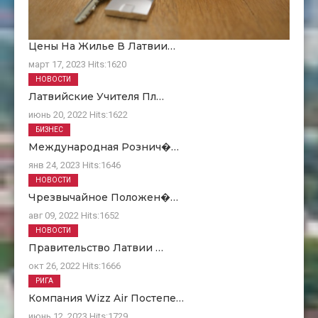
Цены На Жилье В Латвии…
март 17, 2023
Hits:
1620
НОВОСТИ
Латвийские Учителя Пл…
июнь 20, 2022
Hits:
1622
БИЗНЕС
Международная Рознич�…
янв 24, 2023
Hits:
1646
НОВОСТИ
Чрезвычайное Положен�…
авг 09, 2022
Hits:
1652
НОВОСТИ
Правительство Латвии …
окт 26, 2022
Hits:
1666
РИГА
Компания Wizz Air Постепе…
июнь 12, 2023
Hits:
1729