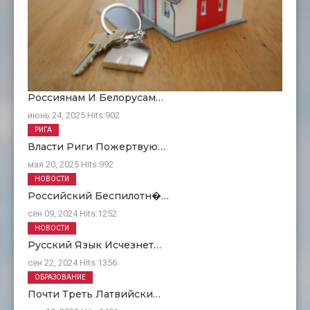
Россиянам И Белорусам…
июнь 24, 2025
Hits:
902
РИГА
Власти Риги Пожертвую…
мая 20, 2025
Hits:
992
НОВОСТИ
Российский Беспилотн�…
сен 09, 2024
Hits:
1252
НОВОСТИ
Русский Язык Исчезнет…
сен 22, 2024
Hits:
1356
ОБРАЗОВАНИЕ
Почти Треть Латвийски…