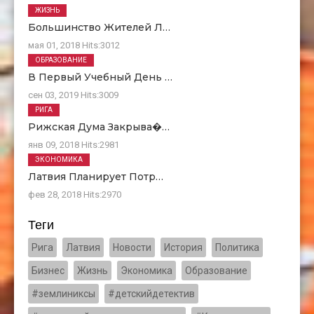
ЖИЗНЬ
Большинство Жителей Л…
мая 01, 2018
Hits:
3012
ОБРАЗОВАНИЕ
В Первый Учебный День …
сен 03, 2019
Hits:
3009
РИГА
Рижская Дума Закрыва�…
янв 09, 2018
Hits:
2981
ЭКОНОМИКА
Латвия Планирует Потр…
фев 28, 2018
Hits:
2970
Теги
Рига
Латвия
Новости
История
Политика
Бизнес
Жизнь
Экономика
Образование
#землиниксы
#детскийдетектив