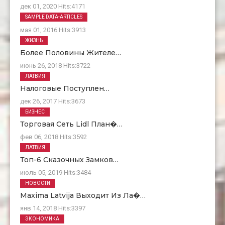
дек 01, 2020
Hits:
4171
О Нас
SAMPLE DATA-ARTICLES
мая 01, 2016
Hits:
3913
ЖИЗНЬ
Более Половины Жителе…
июнь 26, 2018
Hits:
3722
ЛАТВИЯ
Налоговые Поступлен…
дек 26, 2017
Hits:
3673
БИЗНЕС
Торговая Сеть Lidl План�…
фев 06, 2018
Hits:
3592
ЛАТВИЯ
Топ-6 Сказочных Замков…
июль 05, 2019
Hits:
3484
НОВОСТИ
Maxima Latvija Выходит Из Ла�…
янв 14, 2018
Hits:
3397
ЭКОНОМИКА