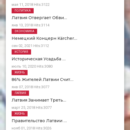
мая 11, 2018
Hits:
3122
ПОЛИТИКА
Латвия Отвергает Обви…
янв 13, 2018
Hits:
3114
ЭКОНОМИКА
Немецкий Концерн Kärcher…
сен 02, 2021
Hits:
3112
ИСТОРИЯ
Историческая Усадьба …
июль 10, 2020
Hits:
3080
ЖИЗНЬ
86% Жителей Латвии Счит…
янв 07, 2018
Hits:
3077
ЛАТВИЯ
Латвия Занимает Треть…
март 25, 2018
Hits:
3077
ЖИЗНЬ
Правительство Латвии …
нояб 01, 2018
Hits:
3026