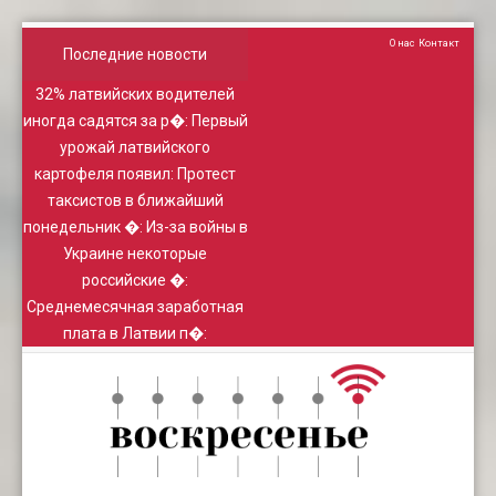
О нас
Контакт
Последние новости
32% латвийских водителей
иногда садятся за р�
:
Первый
урожай латвийского
картофеля появил
:
Протест
таксистов в ближайший
понедельник �
:
Из-за войны в
Украине некоторые
российские �
:
Среднемесячная заработная
плата в Латвии п�
: