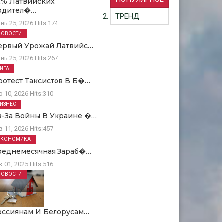
2% Латвийских
одител�…
ТРЕНД
нь 25, 2026
Hits:
174
НОВОСТИ
ервый Урожай Латвийс…
нь 25, 2026
Hits:
267
РИГА
ротест Таксистов В Б�…
р 10, 2026
Hits:
310
БИЗНЕС
з-За Войны В Украине �…
в 11, 2026
Hits:
457
ЭКОНОМИКА
реднемесячная Зараб�…
к 01, 2025
Hits:
516
НОВОСТИ
оссиянам И Белорусам…