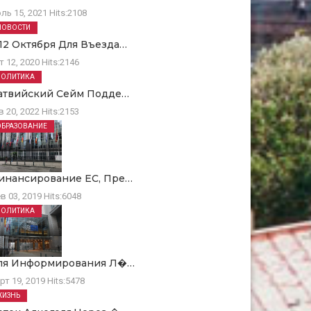
ль 15, 2021
Hits:
2108
НОВОСТИ
 12 Октября Для Въезда…
т 12, 2020
Hits:
2146
ПОЛИТИКА
атвийский Сейм Подде…
в 20, 2022
Hits:
2153
ОБРАЗОВАНИЕ
инансирование ЕC, Пре…
в 03, 2019
Hits:
6048
ПОЛИТИКА
ля Информирования Л�…
рт 19, 2019
Hits:
5478
ЖИЗНЬ