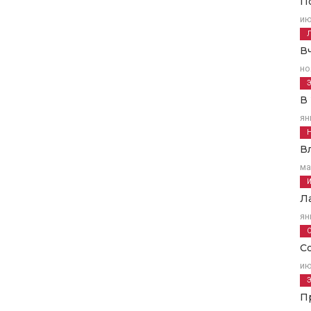
П
ию
В
но
В
ян
В
ма
Л
ян
С
ию
П