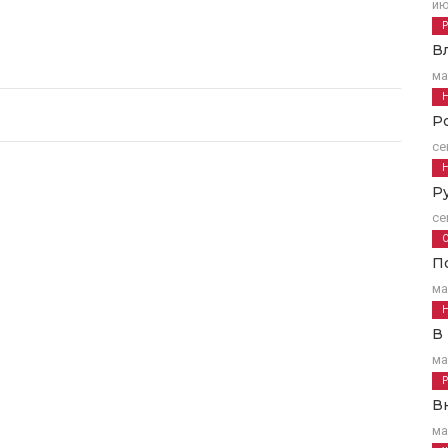
ию
В
ма
Р
се
Р
се
П
ма
В
ма
В
ма