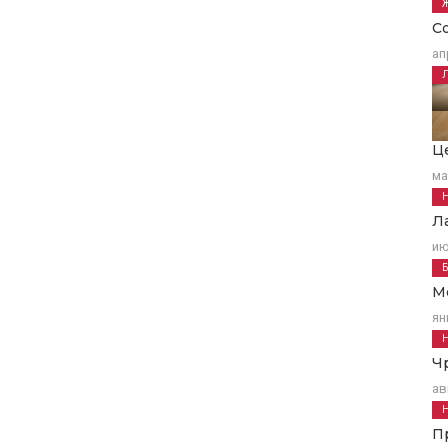
С
ап
Ц
ма
Л
ию
М
ян
Ч
ав
П