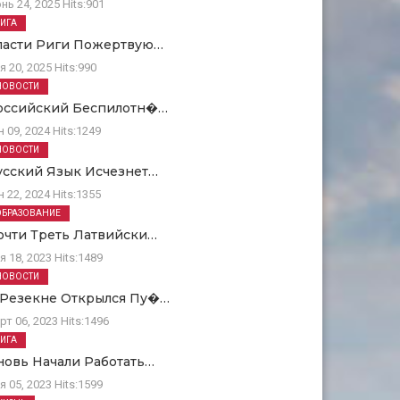
нь 24, 2025
Hits:
901
РИГА
ласти Риги Пожертвую…
я 20, 2025
Hits:
990
НОВОСТИ
оссийский Беспилотн�…
н 09, 2024
Hits:
1249
НОВОСТИ
усский Язык Исчезнет…
н 22, 2024
Hits:
1355
ОБРАЗОВАНИЕ
очти Треть Латвийски…
я 18, 2023
Hits:
1489
НОВОСТИ
 Резекне Открылся Пу�…
рт 06, 2023
Hits:
1496
РИГА
новь Начали Работать…
я 05, 2023
Hits:
1599