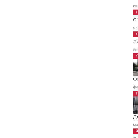
ию
С
ок
Л
ян
Ф
фе
Д
ма