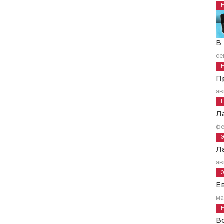
В
се
П
ав
Л
фе
Л
ав
Е
ма
В