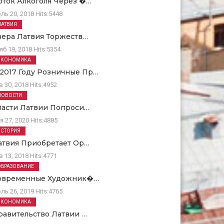
оток Алкоголя Через �…
ль 20, 2018
Hits:
5448
ЛАТВИЯ
чера Латвия Торжеств…
яб 19, 2018
Hits:
5354
ЭКОНОМИКА
 2017 Году Розничные Пр…
в 30, 2018
Hits:
4952
НОВОСТИ
ласти Латвии Попроси…
я 27, 2020
Hits:
4885
ИСТОРИЯ
атвия Приобретает Ор…
в 13, 2018
Hits:
4771
ОБРАЗОВАНИЕ
овременные Художник�…
ль 26, 2019
Hits:
4765
ЭКОНОМИКА
равительство Латвии …