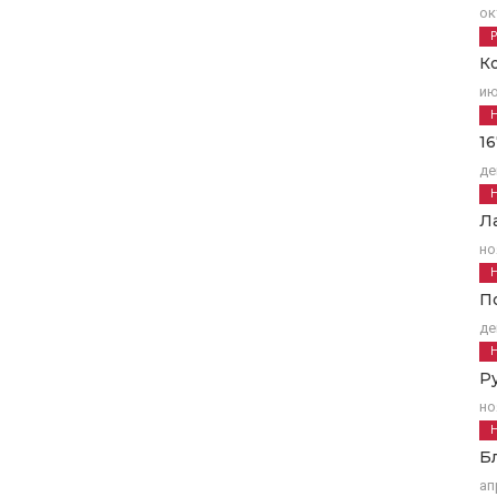
ок
К
ию
1
де
Л
но
П
де
Р
но
Б
ап