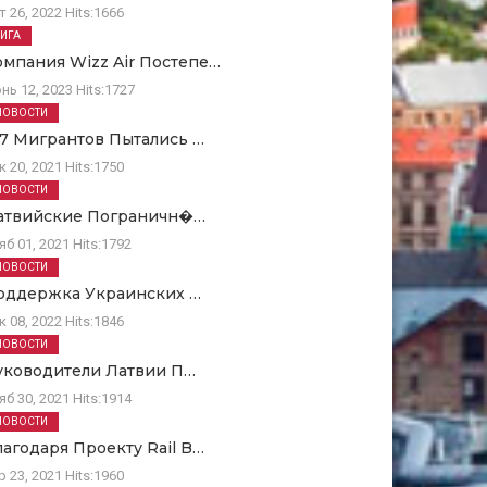
т 26, 2022
Hits:
1666
РИГА
омпания Wizz Air Постепе…
нь 12, 2023
Hits:
1727
НОВОСТИ
67 Мигрантов Пытались …
к 20, 2021
Hits:
1750
НОВОСТИ
атвийские Пограничн�…
яб 01, 2021
Hits:
1792
НОВОСТИ
оддержка Украинских …
к 08, 2022
Hits:
1846
НОВОСТИ
уководители Латвии П…
яб 30, 2021
Hits:
1914
НОВОСТИ
лагодаря Проекту Rail B…
р 23, 2021
Hits:
1960