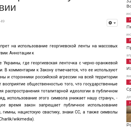
3
вии
В
ию
349
П
ию
прет на использование георгиевской ленты на массовых
П
твии. Аннотации к
ап
е Украины, где георгиевская ленточка с черно-оранжевой
И
и. В комментарии к Закону отмечается, что ее используют
ян
ины и сторонники российской агрессии на всей территории
т восприятие общественностью того, что государственные
С
ия распространения тоталитарной идеологии в публичном
де
ляд, использование этого символа унижает нашу страну», -
ее время закон запрещает публичное использование
, гимны, нацистскую свастику, знаки СС, а также символы
Charlik
/wikimedia).
Р