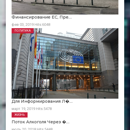
Финансирование ЕC, Пре…
фев 03, 2019
Hits:
6048
ПОЛИТИКА
Для Информирования Л�…
март 19, 2019
Hits:
5478
ЖИЗНЬ
Поток Алкоголя Через �…
июль 20, 2018
Hits:
5448