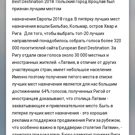
Best Destination 2018. Польский город Вроцлав был
признан лучшим местом
назначения Европы 2018 года. В пятёрку лучших мест
назначения вошли Бильбао, Кольмар, остров Хвар и
Рига. Для того, чтобы выбрать топ-20 лучших
направлений понадобилось собрать голоса более 320
000 посетителей сайта European Best Destination. За
Ригу отдали свои голоса около 30 000 местных и
иностранных жителей. «Латвия, в отличие от других
участвующих стран, имеет небольшое население.
Именно поэтому получение пятого места в списке
лучших мест назначения является для нас большим
достижением. 64% голосов, полученных Ригой от
иностранцев доказывают, что столица Латвии -
захватывающее и привлекательное место. Быть в
пятерке лучших мест назначения - это хорошая
реклама и поддержка продвижения Риги за рубежом,
что особенно важно в преддверии столетия Латвии», -
отметила председатель Бюро развития туризма Риги