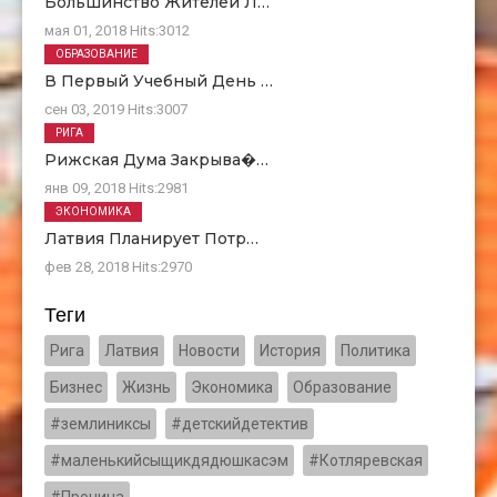
Большинство Жителей Л…
мая 01, 2018
Hits:
3012
ОБРАЗОВАНИЕ
В Первый Учебный День …
сен 03, 2019
Hits:
3007
РИГА
Рижская Дума Закрыва�…
янв 09, 2018
Hits:
2981
ЭКОНОМИКА
Латвия Планирует Потр…
фев 28, 2018
Hits:
2970
Теги
Рига
Латвия
Новости
История
Политика
Бизнес
Жизнь
Экономика
Образование
#землиниксы
#детскийдетектив
#маленькийсыщикдядюшкасэм
#Котляревская