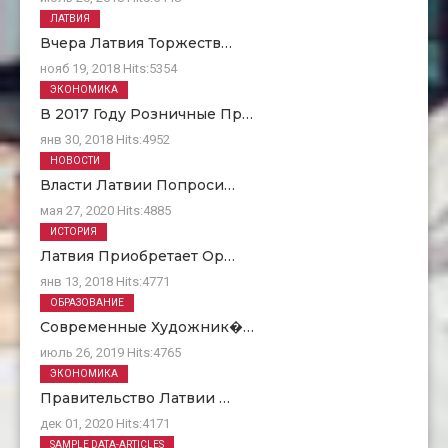
ЛАТВИЯ
Вчера Латвия Торжеств…
нояб 19, 2018
Hits:
5354
ЭКОНОМИКА
В 2017 Году Розничные Пр…
янв 30, 2018
Hits:
4952
НОВОСТИ
Власти Латвии Попроси…
мая 27, 2020
Hits:
4885
ИСТОРИЯ
Латвия Приобретает Ор…
янв 13, 2018
Hits:
4771
ОБРАЗОВАНИЕ
Современные Художник�…
июль 26, 2019
Hits:
4765
ЭКОНОМИКА
Правительство Латвии …
дек 01, 2020
Hits:
4171
О Нас
SAMPLE DATA-ARTICLES