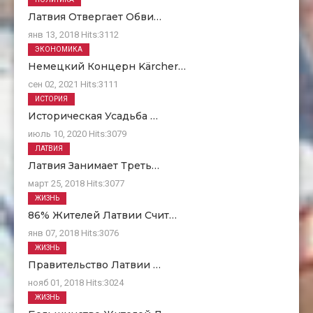
Латвия Отвергает Обви…
янв 13, 2018
Hits:
3112
ЭКОНОМИКА
Немецкий Концерн Kärcher…
сен 02, 2021
Hits:
3111
ИСТОРИЯ
Историческая Усадьба …
июль 10, 2020
Hits:
3079
ЛАТВИЯ
Латвия Занимает Треть…
март 25, 2018
Hits:
3077
ЖИЗНЬ
86% Жителей Латвии Счит…
янв 07, 2018
Hits:
3076
ЖИЗНЬ
Правительство Латвии …
нояб 01, 2018
Hits:
3024
ЖИЗНЬ