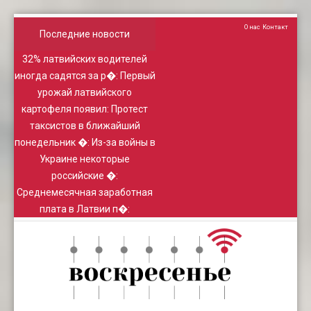
О нас
Контакт
Последние новости
32% латвийских водителей
иногда садятся за р�
:
Первый
урожай латвийского
картофеля появил
:
Протест
таксистов в ближайший
понедельник �
:
Из-за войны в
Украине некоторые
российские �
:
Среднемесячная заработная
плата в Латвии п�
: