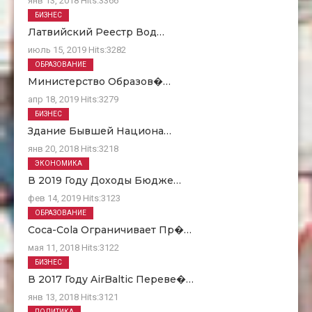
янв 13, 2018
Hits:
3366
БИЗНЕС
Латвийский Реестр Вод…
июль 15, 2019
Hits:
3282
ОБРАЗОВАНИЕ
Министерство Образов�…
апр 18, 2019
Hits:
3279
БИЗНЕС
Здание Бывшей Национа…
янв 20, 2018
Hits:
3218
ЭКОНОМИКА
В 2019 Году Доходы Бюдже…
фев 14, 2019
Hits:
3123
ОБРАЗОВАНИЕ
Coca-Cola Ограничивает Пр�…
мая 11, 2018
Hits:
3122
БИЗНЕС
В 2017 Году AirBaltic Переве�…
янв 13, 2018
Hits:
3121
ПОЛИТИКА