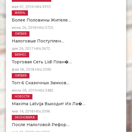
мая 01, 2016
Hits:
3910
ЖИЗНЬ
Более Половины Жителе…
июнь 26, 2018
Hits:
3720
ЛАТВИЯ
Налоговые Поступлен…
дек 26, 2017
Hits:
3672
БИЗНЕС
Торговая Сеть Lidl План�…
фев 06, 2018
Hits:
3590
ЛАТВИЯ
Топ-6 Сказочных Замков…
июль 05, 2019
Hits:
3482
НОВОСТИ
Maxima Latvija Выходит Из Ла�…
янв 14, 2018
Hits:
3396
ЭКОНОМИКА
После Налоговой Рефор…