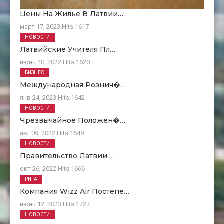
Цены На Жилье В Латвии…
март 17, 2023
Hits:
1617
НОВОСТИ
Латвийские Учителя Пл…
июнь 20, 2022
Hits:
1620
БИЗНЕС
Международная Рознич�…
янв 24, 2023
Hits:
1642
НОВОСТИ
Чрезвычайное Положен�…
авг 09, 2022
Hits:
1648
НОВОСТИ
Правительство Латвии …
окт 26, 2022
Hits:
1666
РИГА
Компания Wizz Air Постепе…
июнь 12, 2023
Hits:
1727
НОВОСТИ