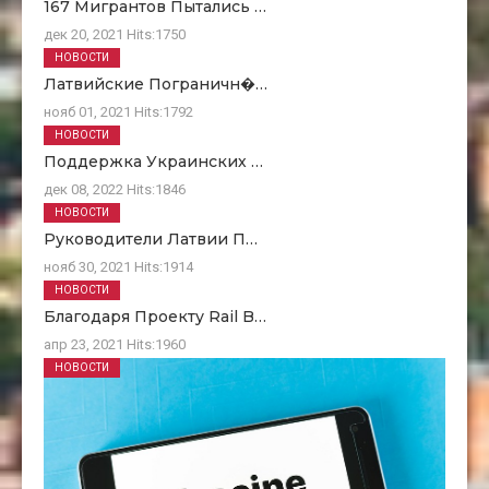
167 Мигрантов Пытались …
дек 20, 2021
Hits:
1750
НОВОСТИ
Латвийские Пограничн�…
нояб 01, 2021
Hits:
1792
НОВОСТИ
Поддержка Украинских …
дек 08, 2022
Hits:
1846
НОВОСТИ
Руководители Латвии П…
нояб 30, 2021
Hits:
1914
НОВОСТИ
Благодаря Проекту Rail B…
апр 23, 2021
Hits:
1960
НОВОСТИ