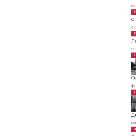
ию
С
ок
Л
ян
Ф
фе
Д
ма