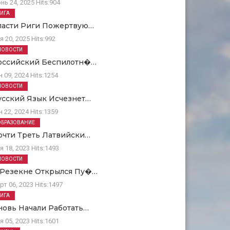
нь 24, 2025
Hits:
904
РИГА
ласти Риги Пожертвую…
я 20, 2025
Hits:
992
НОВОСТИ
оссийский Беспилотн�…
н 09, 2024
Hits:
1254
НОВОСТИ
усский Язык Исчезнет…
н 22, 2024
Hits:
1359
ОБРАЗОВАНИЕ
очти Треть Латвийски…
я 18, 2023
Hits:
1493
НОВОСТИ
 Резекне Открылся Пу�…
рт 06, 2023
Hits:
1497
РИГА
новь Начали Работать…
я 05, 2023
Hits:
1601