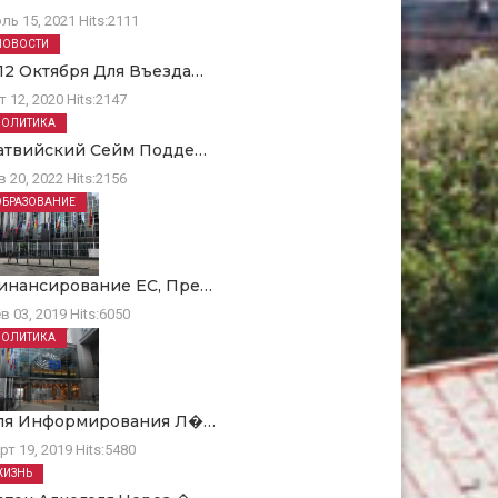
ль 15, 2021
Hits:
2111
НОВОСТИ
 12 Октября Для Въезда…
т 12, 2020
Hits:
2147
ПОЛИТИКА
атвийский Сейм Подде…
в 20, 2022
Hits:
2156
ОБРАЗОВАНИЕ
инансирование ЕC, Пре…
в 03, 2019
Hits:
6050
ПОЛИТИКА
ля Информирования Л�…
рт 19, 2019
Hits:
5480
ЖИЗНЬ