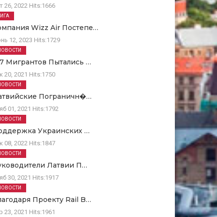
т 26, 2022
Hits:
1666
РИГА
омпания Wizz Air Постепе…
нь 12, 2023
Hits:
1729
НОВОСТИ
67 Мигрантов Пытались …
к 20, 2021
Hits:
1750
НОВОСТИ
атвийские Пограничн�…
яб 01, 2021
Hits:
1792
НОВОСТИ
оддержка Украинских …
к 08, 2022
Hits:
1847
НОВОСТИ
уководители Латвии П…
яб 30, 2021
Hits:
1917
НОВОСТИ
лагодаря Проекту Rail B…
р 23, 2021
Hits:
1961