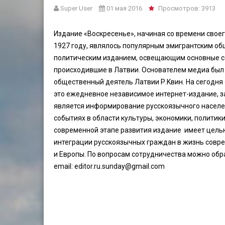
Super User
01 мая 2016
Просмотров: 3913
Издание «Воскресенье», начиная со времени своег
1927 году, являлось популярным эмигрантским об
политическим изданием, освещающим основные с
происходившие в Латвии. Основателем медиа был
общественный деятель Латвии Р.Kвин. На сегодня 
это ежедневное независимое интернет-издание, з
является информирование русскоязычного населе
событиях в области культуры, экономики, политики,
современной этапе развития издание имеет цель
интеграции русскоязычных граждан в жизнь совр
и Европы. По вопросам сотрудничества можно обр
email:
editor.ru.sunday@gmail.com