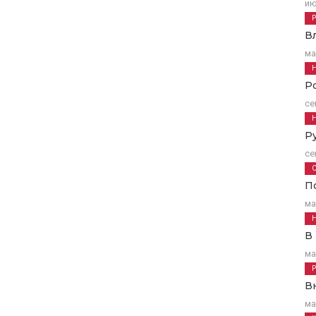
ию
В
ма
Р
се
Р
се
П
ма
В
ма
В
ма