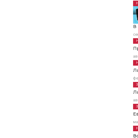
В
се
П
ав
Л
фе
Л
ав
Е
ма
В