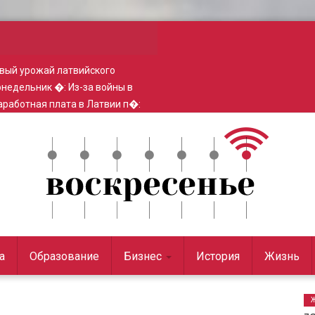
вый урожай латвийского
понедельник �
:
Из-за войны в
работная плата в Латвии п�
:
а
Образование
Бизнес
История
Жизнь