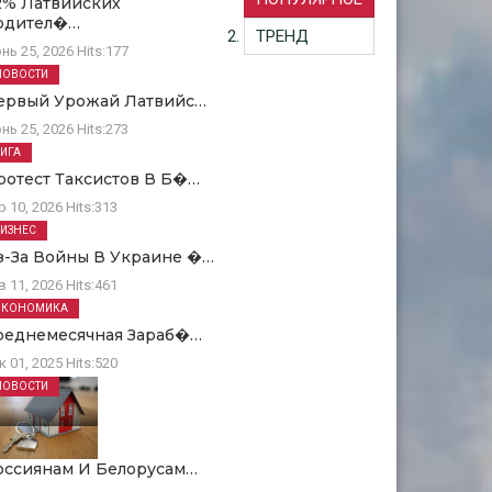
2% Латвийских
одител�…
ТРЕНД
нь 25, 2026
Hits:
177
НОВОСТИ
ервый Урожай Латвийс…
нь 25, 2026
Hits:
273
РИГА
ротест Таксистов В Б�…
р 10, 2026
Hits:
313
БИЗНЕС
з-За Войны В Украине �…
в 11, 2026
Hits:
461
ЭКОНОМИКА
реднемесячная Зараб�…
к 01, 2025
Hits:
520
НОВОСТИ
оссиянам И Белорусам…