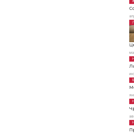
С
ап
Ц
ма
Л
ию
М
ян
Ч
ав
П