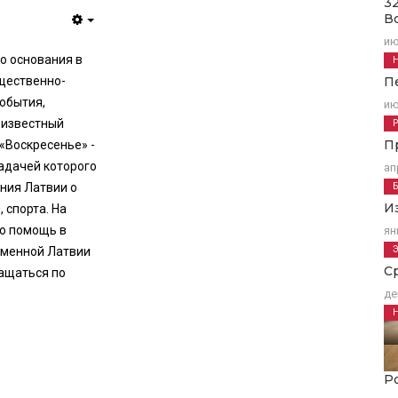
3
В
Empty
ию
о основания в
щественно-
П
обытия,
ию
 известный
П
«Воскресенье» -
адачей которого
ап
ния Латвии о
И
 спорта. На
ю помощь в
ян
еменной Латвии
С
ащаться по
де
Р