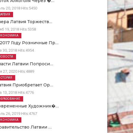
оток Алкоголя Через �…
ль 20, 2018
Hits:
5450
ЛАТВИЯ
чера Латвия Торжеств…
яб 19, 2018
Hits:
5358
ЭКОНОМИКА
 2017 Году Розничные Пр…
в 30, 2018
Hits:
4954
НОВОСТИ
ласти Латвии Попроси…
я 27, 2020
Hits:
4889
ИСТОРИЯ
атвия Приобретает Ор…
в 13, 2018
Hits:
4776
ОБРАЗОВАНИЕ
овременные Художник�…
ль 26, 2019
Hits:
4767
ЭКОНОМИКА
равительство Латвии …