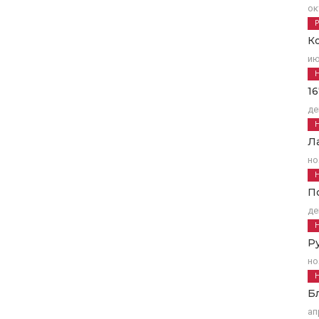
ок
К
ию
1
де
Л
но
П
де
Р
но
Б
ап