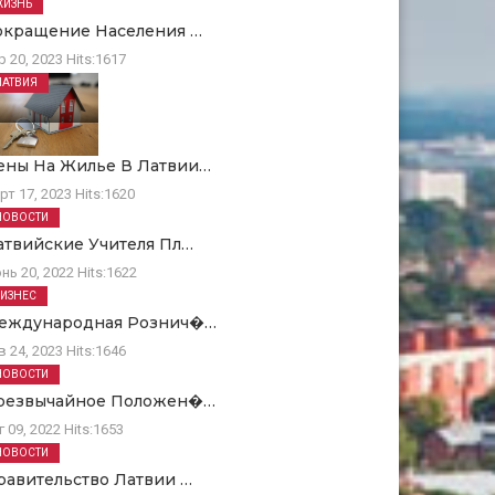
ЖИЗНЬ
окращение Населения …
р 20, 2023
Hits:
1617
ЛАТВИЯ
ены На Жилье В Латвии…
рт 17, 2023
Hits:
1620
НОВОСТИ
атвийские Учителя Пл…
нь 20, 2022
Hits:
1622
БИЗНЕС
еждународная Рознич�…
в 24, 2023
Hits:
1646
НОВОСТИ
резвычайное Положен�…
г 09, 2022
Hits:
1653
НОВОСТИ
равительство Латвии …