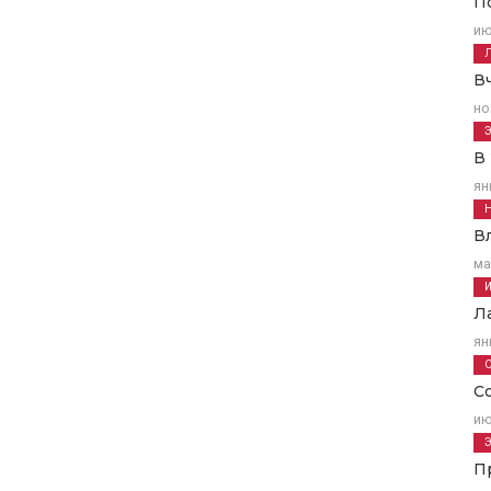
П
ию
В
но
В
ян
В
ма
Л
ян
С
ию
П