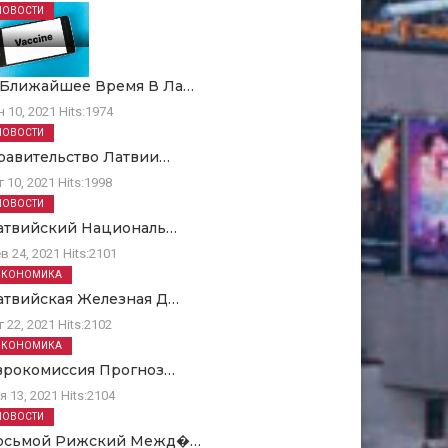
НОВОСТИ
 Ближайшее Время В Ла…
н 10, 2021
Hits:
1974
НОВОСТИ
равительство Латвии…
г 10, 2021
Hits:
1998
НОВОСТИ
атвийский Националь…
в 24, 2021
Hits:
2101
ЭКОНОМИКА
атвийская Железная Д…
г 22, 2021
Hits:
2102
ЭКОНОМИКА
врокомиссия Прогноз…
я 13, 2021
Hits:
2104
НОВОСТИ
осьмой Рижский Межд�…