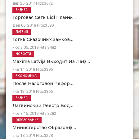
дек 26, 2017
Hits:
3672
БИЗНЕС
Торговая Сеть Lidl План�…
фев 06, 2018
Hits:
3590
ЛАТВИЯ
Топ-6 Сказочных Замков…
июль 05, 2019
Hits:
3482
НОВОСТИ
Maxima Latvija Выходит Из Ла�…
янв 14, 2018
Hits:
3396
ЭКОНОМИКА
После Налоговой Рефор…
янв 13, 2018
Hits:
3366
БИЗНЕС
Латвийский Реестр Вод…
июль 15, 2019
Hits:
3282
ОБРАЗОВАНИЕ
Министерство Образов�…
апр 18, 2019
Hits:
3278