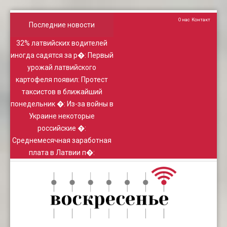
О нас
Контакт
Последние новости
32% латвийских водителей
иногда садятся за р�
:
Первый
урожай латвийского
картофеля появил
:
Протест
таксистов в ближайший
понедельник �
:
Из-за войны в
Украине некоторые
российские �
:
Среднемесячная заработная
плата в Латвии п�
: