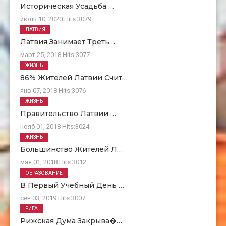
Историческая Усадьба …
июль 10, 2020
Hits:
3079
ЛАТВИЯ
Латвия Занимает Треть…
март 25, 2018
Hits:
3077
ЖИЗНЬ
86% Жителей Латвии Счит…
янв 07, 2018
Hits:
3076
ЖИЗНЬ
Правительство Латвии …
нояб 01, 2018
Hits:
3024
ЖИЗНЬ
Большинство Жителей Л…
мая 01, 2018
Hits:
3012
ОБРАЗОВАНИЕ
В Первый Учебный День …
сен 03, 2019
Hits:
3007
РИГА
Рижская Дума Закрыва�…