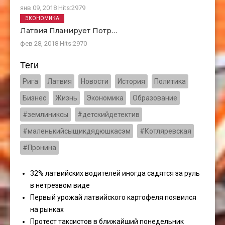
янв 09, 2018
Hits:
2979
ЭКОНОМИКА
Латвия Планирует Потр…
фев 28, 2018
Hits:
2970
Теги
Рига
Латвия
Новости
История
Политика
Бизнес
Жизнь
Экономика
Образование
#землиниксы
#детскийдетектив
#маленькийсыщикдядюшкасэм
#Котляревская
#Пронина
32% латвийских водителей иногда садятся за руль
в нетрезвом виде
Первый урожай латвийского картофеля появился
на рынках
Протест таксистов в ближайший понедельник