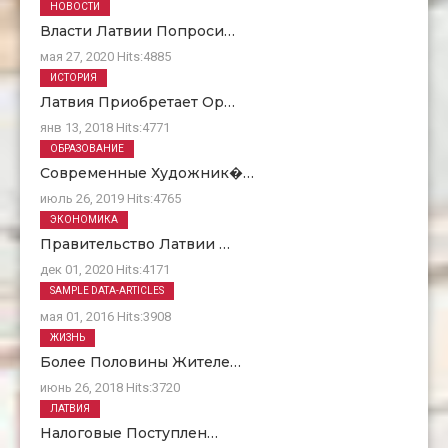
НОВОСТИ
Власти Латвии Попроси…
мая 27, 2020
Hits:
4885
ИСТОРИЯ
Латвия Приобретает Ор…
янв 13, 2018
Hits:
4771
ОБРАЗОВАНИЕ
Современные Художник�…
июль 26, 2019
Hits:
4765
ЭКОНОМИКА
Правительство Латвии …
дек 01, 2020
Hits:
4171
О Нас
SAMPLE DATA-ARTICLES
мая 01, 2016
Hits:
3908
ЖИЗНЬ
Более Половины Жителе…
июнь 26, 2018
Hits:
3720
ЛАТВИЯ
Налоговые Поступлен…