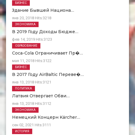
БИЗНЕС
Здание Бывшей Национа…
янв 20, 2018
Hits:
3218
ЭКОНОМИКА
В 2019 Году Доходы Бюдже…
фев 14, 2019
Hits:
3123
ОБРАЗОВАНИЕ
Coca-Cola Ограничивает Пр�…
мая 11, 2018
Hits:
3122
БИЗНЕС
В 2017 Году AirBaltic Переве�…
янв 13, 2018
Hits:
3121
ПОЛИТИКА
Латвия Отвергает Обви…
янв 13, 2018
Hits:
3112
ЭКОНОМИКА
Немецкий Концерн Kärcher…
сен 02, 2021
Hits:
3111
ИСТОРИЯ