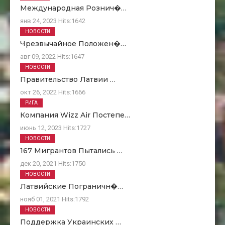
Международная Рознич�…
янв 24, 2023
Hits:
1642
НОВОСТИ
Чрезвычайное Положен�…
авг 09, 2022
Hits:
1647
НОВОСТИ
Правительство Латвии …
окт 26, 2022
Hits:
1666
РИГА
Компания Wizz Air Постепе…
июнь 12, 2023
Hits:
1727
НОВОСТИ
167 Мигрантов Пытались …
дек 20, 2021
Hits:
1750
НОВОСТИ
Латвийские Пограничн�…
нояб 01, 2021
Hits:
1792
НОВОСТИ
Поддержка Украинских …