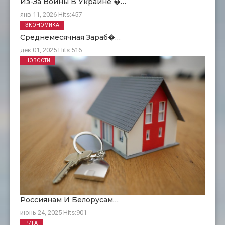
Из-За Войны В Украине �…
янв 11, 2026
Hits:
457
ЭКОНОМИКА
Среднемесячная Зараб�…
дек 01, 2025
Hits:
516
НОВОСТИ
Россиянам И Белорусам…
июнь 24, 2025
Hits:
901
РИГА