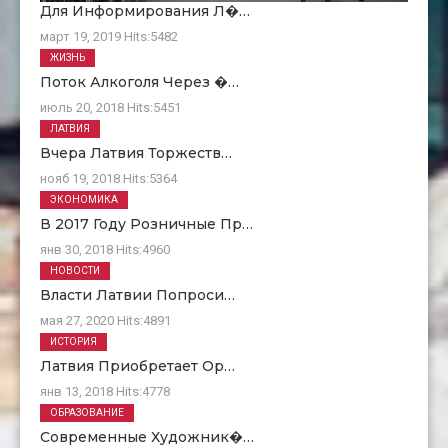
Для Информирования Л�…
март 19, 2019
Hits:
5482
ЖИЗНЬ
Поток Алкоголя Через �…
июль 20, 2018
Hits:
5451
ЛАТВИЯ
Вчера Латвия Торжеств…
нояб 19, 2018
Hits:
5364
ЭКОНОМИКА
В 2017 Году Розничные Пр…
янв 30, 2018
Hits:
4960
НОВОСТИ
Власти Латвии Попроси…
мая 27, 2020
Hits:
4891
ИСТОРИЯ
Латвия Приобретает Ор…
янв 13, 2018
Hits:
4778
ОБРАЗОВАНИЕ
Современные Художник�…