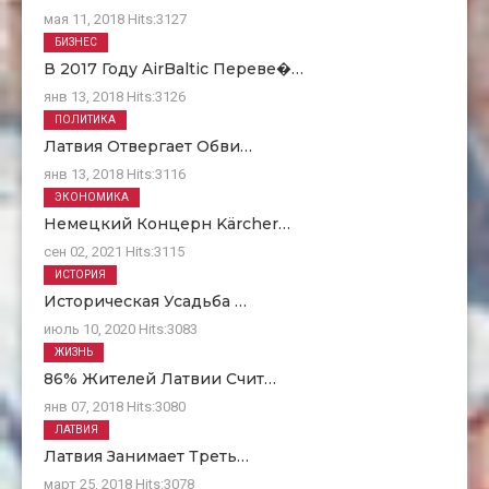
мая 11, 2018
Hits:
3127
БИЗНЕС
В 2017 Году AirBaltic Переве�…
янв 13, 2018
Hits:
3126
ПОЛИТИКА
Латвия Отвергает Обви…
янв 13, 2018
Hits:
3116
ЭКОНОМИКА
Немецкий Концерн Kärcher…
сен 02, 2021
Hits:
3115
ИСТОРИЯ
Историческая Усадьба …
июль 10, 2020
Hits:
3083
ЖИЗНЬ
86% Жителей Латвии Счит…
янв 07, 2018
Hits:
3080
ЛАТВИЯ
Латвия Занимает Треть…
март 25, 2018
Hits:
3078