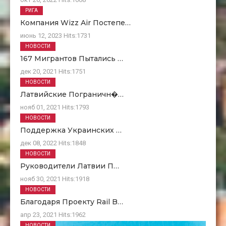
РИГА
Компания Wizz Air Постепе…
июнь 12, 2023
Hits:
1731
НОВОСТИ
167 Мигрантов Пытались …
дек 20, 2021
Hits:
1751
НОВОСТИ
Латвийские Пограничн�…
нояб 01, 2021
Hits:
1793
НОВОСТИ
Поддержка Украинских …
дек 08, 2022
Hits:
1848
НОВОСТИ
Руководители Латвии П…
нояб 30, 2021
Hits:
1918
НОВОСТИ
Благодаря Проекту Rail B…
апр 23, 2021
Hits:
1962
НОВОСТИ