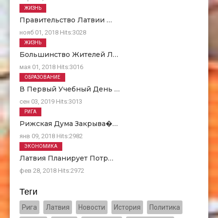
ЖИЗНЬ
Правительство Латвии …
нояб 01, 2018
Hits:
3028
ЖИЗНЬ
Большинство Жителей Л…
мая 01, 2018
Hits:
3016
ОБРАЗОВАНИЕ
В Первый Учебный День …
сен 03, 2019
Hits:
3013
РИГА
Рижская Дума Закрыва�…
янв 09, 2018
Hits:
2982
ЭКОНОМИКА
Латвия Планирует Потр…
фев 28, 2018
Hits:
2972
Теги
Рига
Латвия
Новости
История
Политика