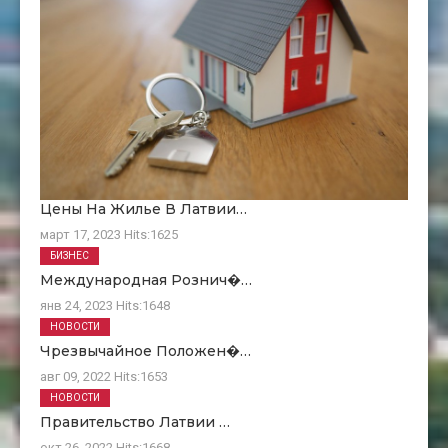
Цены На Жилье В Латвии…
март 17, 2023
Hits:
1625
БИЗНЕС
Международная Рознич�…
янв 24, 2023
Hits:
1648
НОВОСТИ
Чрезвычайное Положен�…
авг 09, 2022
Hits:
1653
НОВОСТИ
Правительство Латвии …
окт 26, 2022
Hits:
1668