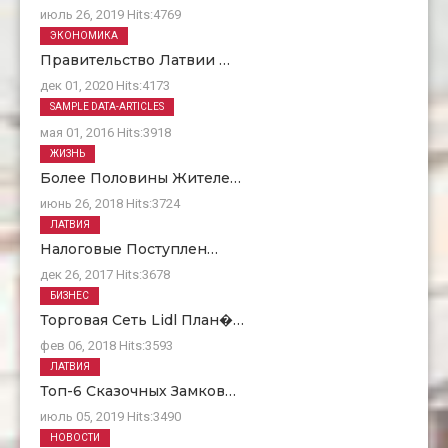
июль 26, 2019
Hits:
4769
ЭКОНОМИКА
Правительство Латвии …
дек 01, 2020
Hits:
4173
О Нас
SAMPLE DATA-ARTICLES
мая 01, 2016
Hits:
3918
ЖИЗНЬ
Более Половины Жителе…
июнь 26, 2018
Hits:
3724
ЛАТВИЯ
Налоговые Поступлен…
дек 26, 2017
Hits:
3678
БИЗНЕС
Торговая Сеть Lidl План�…
фев 06, 2018
Hits:
3593
ЛАТВИЯ
Топ-6 Сказочных Замков…
июль 05, 2019
Hits:
3490
НОВОСТИ