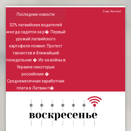
О нас
Контакт
Последние новости
32% латвийских водителей
иногда садятся за р�
:
Первый
урожай латвийского
картофеля появил
:
Протест
таксистов в ближайший
понедельник �
:
Из-за войны в
Украине некоторые
российские �
:
Среднемесячная заработная
плата в Латвии п�
: