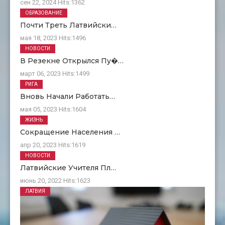
сен 22, 2024
Hits:
1362
ОБРАЗОВАНИЕ
Почти Треть Латвийски…
мая 18, 2023
Hits:
1496
НОВОСТИ
В Резекне Открылся Пу�…
март 06, 2023
Hits:
1499
РИГА
Вновь Начали Работать…
мая 05, 2023
Hits:
1604
ЖИЗНЬ
Сокращение Населения …
апр 20, 2023
Hits:
1619
НОВОСТИ
Латвийские Учителя Пл…
июнь 20, 2022
Hits:
1623
ЛАТВИЯ