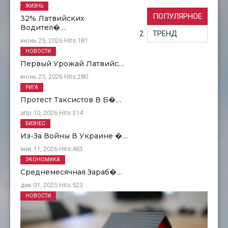
ЖИЗНЬ
ПОПУЛЯРНОЕ
32% Латвийских
Водител�…
ТРЕНД
июнь 25, 2026
Hits:
181
НОВОСТИ
Первый Урожай Латвийс…
июнь 25, 2026
Hits:
280
РИГА
Протест Таксистов В Б�…
апр 10, 2026
Hits:
314
БИЗНЕС
Из-За Войны В Украине �…
янв 11, 2026
Hits:
463
ЭКОНОМИКА
Среднемесячная Зараб�…
дек 01, 2025
Hits:
523
НОВОСТИ