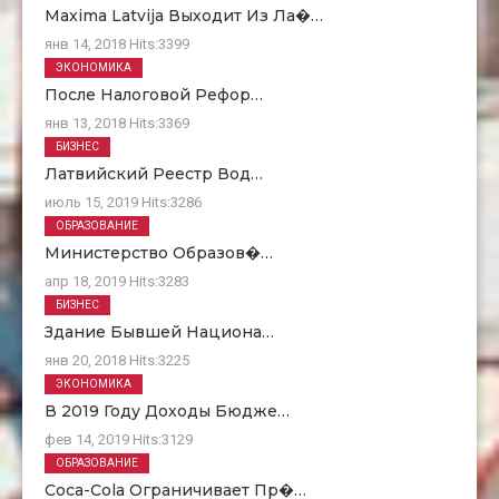
Maxima Latvija Выходит Из Ла�…
янв 14, 2018
Hits:
3399
ЭКОНОМИКА
После Налоговой Рефор…
янв 13, 2018
Hits:
3369
БИЗНЕС
Латвийский Реестр Вод…
июль 15, 2019
Hits:
3286
ОБРАЗОВАНИЕ
Министерство Образов�…
апр 18, 2019
Hits:
3283
БИЗНЕС
Здание Бывшей Национа…
янв 20, 2018
Hits:
3225
ЭКОНОМИКА
В 2019 Году Доходы Бюдже…
фев 14, 2019
Hits:
3129
ОБРАЗОВАНИЕ
Coca-Cola Ограничивает Пр�…