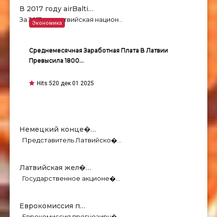
В 2017 году airBalti…
За 2017 год латвийская национ…
Экономика
Среднемесячная Заработная Плата В Латвии
Превысила 1800…
Hits:
520 дек 01 2025
Немецкий конце�…
Представитель Латвийско�…
Латвийская жел�…
Государственное акционе�…
Еврокомиссия п…
Еврокомиссия прогнозиру�…