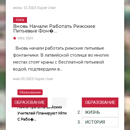
июнь 12 2023
Super User
РИГА
Вновь Начали Работать Рижские
Питьевые Фон�…
Hits:
1601
Вновь начали работать рижские питьевые
фонтанчики. В латвийской столице во многих
местах стоят краны с бесплатной питьевой
водой, подтвердили в...
мая 05 2023
Super User
Образование
ОБРАЗОВАНИЕ
ОБРАЗОВАНИЕ
Почти Треть Латвийских
ЖИЗНЬ
Учителей Планируют Уйти
С Рабо�…
ИСТОРИЯ