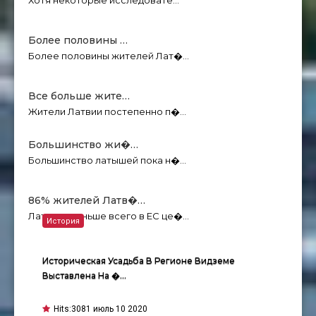
Хотя некоторые исследовате…
Более половины …
Более половины жителей Лат�…
Все больше жите…
Жители Латвии постепенно п�…
Большинство жи�…
Большинство латышей пока н�…
86% жителей Латв�…
Латыши меньше всего в ЕС це�…
История
Историческая Усадьба В Регионе Видземе
Выставлена На �…
Hits:
3081 июль 10 2020