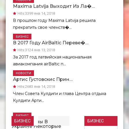
НОВОСТИ
Maxima Latvija Выходит Из Ла�…
Hits:
3399 янв 14, 2018
В прошлом году Maxima Latvija решила
прекратить свое членств�...
БИЗНЕС
В 2017 Году AirBaltic Переве�…
Hits:
3124 янв 13, 2018
За 2017 год латвийская национальная
авиакомпания airBaltic п...
НОВОСТИ
Артис Густовскис Прин…
Hits:
2683 янв 14, 2018
Член Совета Кулдиги и глава Центра отдыха
Кулдиги Арти...
БИЗНЕС
БИЗНЕС
БИЗНЕС
Из-За Войны В
Украине Некоторые