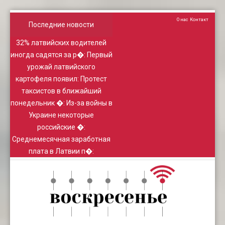
О нас
Контакт
Последние новости
32% латвийских водителей
иногда садятся за р�
:
Первый
урожай латвийского
картофеля появил
:
Протест
таксистов в ближайший
понедельник �
:
Из-за войны в
Украине некоторые
российские �
:
Среднемесячная заработная
плата в Латвии п�
: