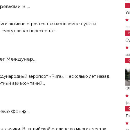
ревьями В …
У
ги активно строятся так называемые пункты
ян
смогут легко пересесть с...
C
ма
ает Междунар…
дународный аэропорт «Рига». Несколько лет назад
тный авиакомпаний...
Ф
фе
ьевые Фон�…
Л
танчики. В латвийской столице во многих местах