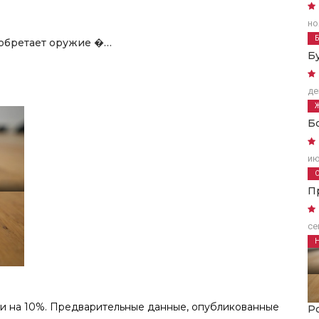
но
обретает оружие �…
Б
де
Б
ию
П
се
ти на 10%. Предварительные данные, опубликованные
Р