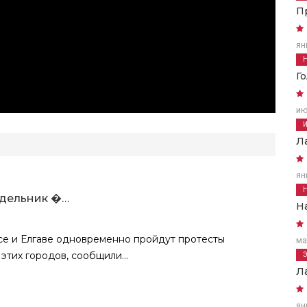
П
ян
Г
ию
Л
ян
едельник �…
Н
лсе и Елгаве одновременно пройдут протесты
ма
тих городов, сообщили...
Л
ян