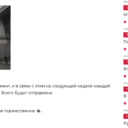
ян
М
ап
П
ию
В
но
ент, и в связи с этим на следующей неделе каждый
 Всего будет отправлено
В
ян
ия торжественно �…
Р