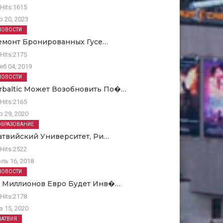
Hits:
1615
р 20, 2023
НОВОСТИ
емонт Бронированных Гусе…
Hits:
2175
яб 04, 2019
НОВОСТИ
irbaltic Может Возобновить По�…
Hits:
2165
р 29, 2020
ОБРАЗОВАНИЕ
атвийский Университет, Ри…
Hits:
2522
ль 16, 2018
НОВОСТИ
0 Миллионов Евро Будет Инв�…
Hits:
2178
в 15, 2020
ЛАТВИЯ