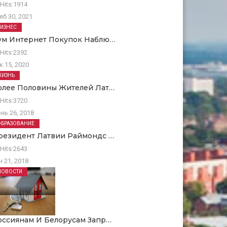
Hits:
1914
яб 30, 2021
БИЗНЕС
ум Интернет Покупок Наблю…
Hits:
2392
к 15, 2020
ЖИЗНЬ
олее Половины Жителей Лат…
Hits:
3720
нь 26, 2018
ОБРАЗОВАНИЕ
резидент Латвии Раймондс …
Hits:
2643
н 21, 2018
НОВОСТИ
оссиянам И Белорусам Запр…