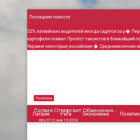
Последние новости
32% латвийских водителей иногда садятся за р�
:
Пер
картофеля появил
:
Протест таксистов в ближайший 
Украине некоторые российские �
:
Среднемесячная за
Политика
Латвия Отвергает Обвинения…
Латвия
Рига
Экономика
Политик
Hits:
3112 янв 13 2018