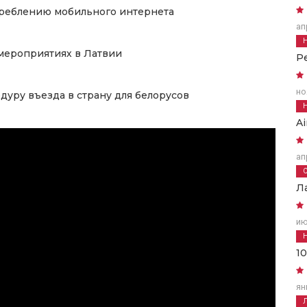
отреблению мобильного интернета
ап
 мероприятиях в Латвии
Р
но
уру въезда в страну для белорусов
A
ап
Л
ию
1
ян