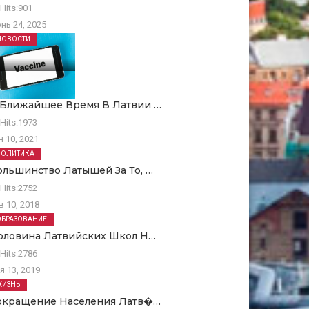
Hits:
901
нь 24, 2025
НОВОСТИ
 Ближайшее Время В Латвии …
Hits:
1973
н 10, 2021
ПОЛИТИКА
ольшинство Латышей За То, …
Hits:
2752
в 10, 2018
ОБРАЗОВАНИЕ
оловина Латвийских Школ Н…
Hits:
2786
я 13, 2019
ЖИЗНЬ
окращение Населения Латв�…