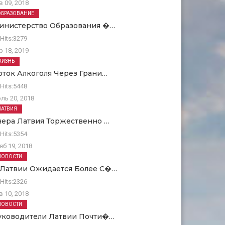
в 09, 2018
ОБРАЗОВАНИЕ
инистерство Образования �…
Hits:
3279
р 18, 2019
ЖИЗНЬ
оток Алкоголя Через Грани…
Hits:
5448
ль 20, 2018
ЛАТВИЯ
чера Латвия Торжественно …
Hits:
5354
яб 19, 2018
НОВОСТИ
 Латвии Ожидается Более С�…
Hits:
2326
в 10, 2018
НОВОСТИ
уководители Латвии Почти�…