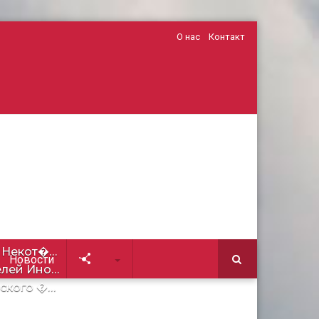
О нас
Контакт
е Некот�…
Новости
Soc
елей Ино…
ского �…