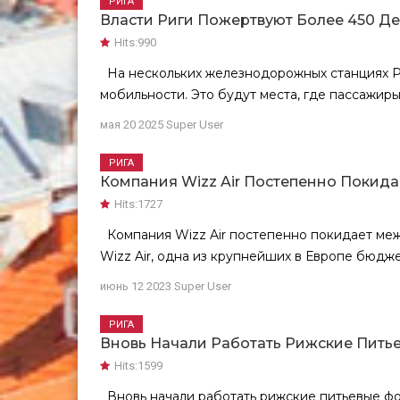
РИГА
Власти Риги Пожертвуют Более 450 Де
Hits:
990
На нескольких железнодорожных станциях Ри
мобильности. Это будут места, где пассажиры 
мая 20 2025
Super User
РИГА
Компания Wizz Air Постепенно Покид
Hits:
1727
Компания Wizz Air постепенно покидает меж
Wizz Air, одна из крупнейших в Европе бюдже
июнь 12 2023
Super User
РИГА
Вновь Начали Работать Рижские Пит
Hits:
1599
Вновь начали работать рижские питьевые фон