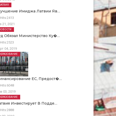
ЛАТВИЯ
лучшение Имиджа Латвии Яв…
Hits:
2413
в 21, 2021
НОВОСТИ
уд Обязал Министерство Ку�…
Hits:
2523
рт 04, 2019
ОБРАЗОВАНИЕ
инансирование ЕC, Предост�…
Hits:
6048
в 03, 2019
ОБРАЗОВАНИЕ
атвия Инвестирует В Подде…
Hits:
2888