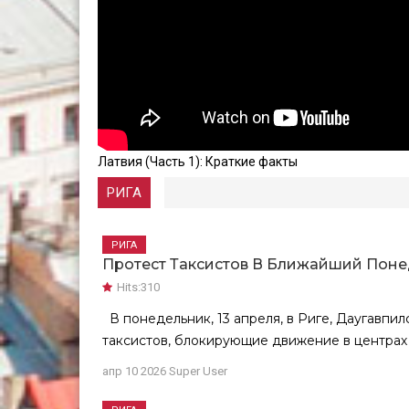
Латвия (Часть 1): Краткие факты
РИГА
РИГА
Протест Таксистов В Ближайший Пон
Hits:
310
В понедельник, 13 апреля, в Риге, Даугавпи
таксистов, блокирующие движение в центрах э
апр 10 2026
Super User