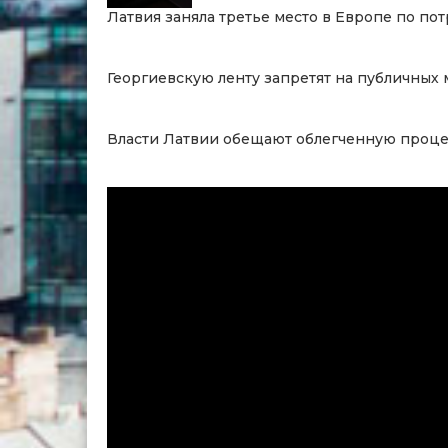
Латвия заняла третье место в Европе по п
Георгиевскую ленту запретят на публичных
Власти Латвии обещают облегченную процед