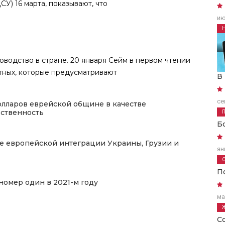
У) 16 марта, показывают, что
ию
водство в стране. 20 января Сейм в первом чтении
тных, которые предусматривают
В
се
олларов еврейской общине в качестве
ственность
Б
е европейской интеграции Украины, Грузии и
ян
П
омер один в 2021-м году
ма
С