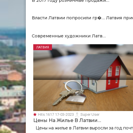
В 2017 году розничные продажи…
Власти Латвии попросили гр�…
Латвия при
Современные художники Латв…
ЛАТВИЯ
Hits:
1617 17-03-2023
Super User
Цены На Жилье В Латвии…
Цены на жилье в Латвии выросли за год поч