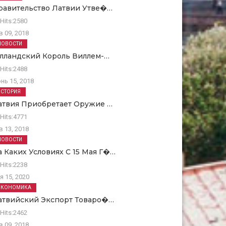
равительство Латвии Утве�…
Hits:
2580
в 09, 2018
НОВОСТИ
олландский Король Виллем-…
Hits:
2488
нь 15, 2018
ИСТОРИЯ
атвия Приобретает Оружие …
Hits:
4771
в 13, 2018
НОВОСТИ
а Каких Условиях С 15 Мая Г�…
Hits:
2238
я 15, 2020
ЭКОНОМИКА
атвийский Экспорт Товаро�…
Hits:
2462
в 09, 2018